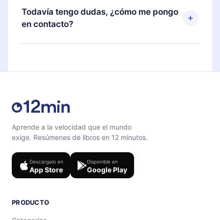
disponible para iOS, Android y Computadora.
puedes cancelar en cualquier momento y el
Todavía tengo dudas, ¿cómo me pongo
También puedes leer o escuchar tus títulos
próximo ciclo de facturación no ocurrirá.
en contacto?
favoritos sin conexión y desafiarte con un
cuestionario de preguntas para ayudarte a fijar el
Siéntete libre de contactarnos en
contenido al final de cada microlibro.
support@12min.com
.
Aprende a la velocidad que el mundo
exige. Resúmenes de libros en 12 minutos.
Descárgalo en
Disponible en
App Store
Google Play
PRODUCTO