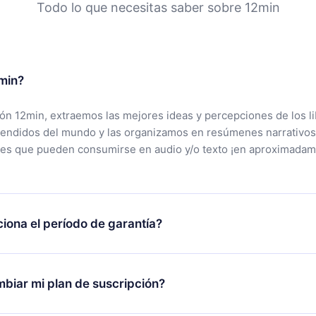
Todo lo que necesitas saber sobre 12min
min?
ción 12min, extraemos las mejores ideas y percepciones de los l
vendidos del mundo y las organizamos en resúmenes narrativos
tes que pueden consumirse en audio y/o texto ¡en aproximadam
iona el período de garantía?
rgar nuestra aplicación y comenzar a disfrutar de nuestra bibli
 no estás satisfecho con nuestra plataforma, simplemente conta
biar mi plan de suscripción?
po de soporte (
contacto@12min.com
) dentro de los 7 días poste
cita el reembolso del valor. Recibirás todo lo que pagaste, sin 