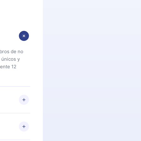
ibros de no
 únicos y
ente 12
oteca. Si por
cta a
riores a la
preguntas ni