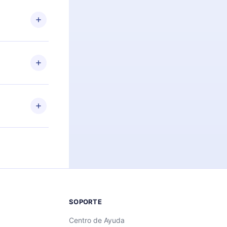
n. Por
firmar el
niversario de
a de más de
des leer o
ra iOS,
s sin
uier momento
 el contenido
SOPORTE
Centro de Ayuda