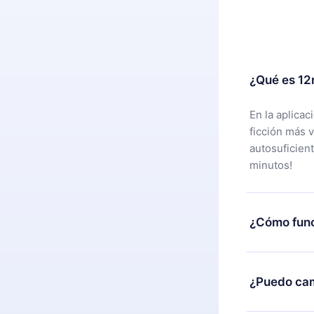
¿Qué es 12
En la aplica
ficción más 
autosuficien
minutos!
¿Cómo func
Puedes desca
alguna razón
¿Puedo cam
nuestro equi
compra y soli