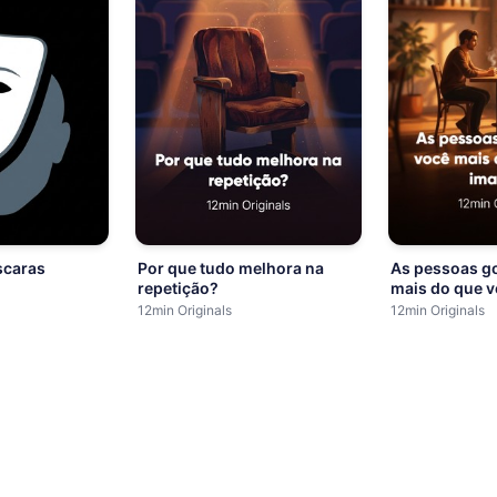
scaras
Por que tudo melhora na
As pessoas g
repetição?
mais do que 
12min Originals
12min Originals