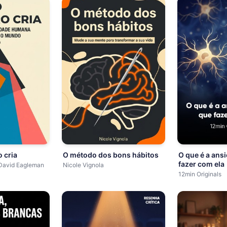
 cria
O método dos bons hábitos
O que é a ans
fazer com ela
 David Eagleman
Nicole Vignola
12min Originals