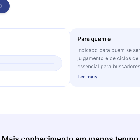
Para quem é
Indicado para quem se sen
julgamento e de ciclos de 
essencial para buscadore
silenciar o barulho menta
Ler mais
plenitude além do intelect
Mais conhecimento em menos tempo