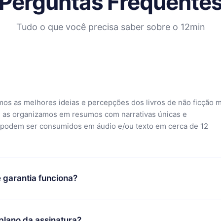
Perguntas Frequente
Tudo o que você precisa saber sobre o 12min
mos as melhores ideias e percepções dos livros de não ficção 
 as organizamos em resumos com narrativas únicas e
 podem ser consumidos em áudio e/ou texto em cerca de 12
 garantia funciona?
o aplicativo e começar a aproveitar nossa biblioteca. Se por a
sfeito com nossa plataforma, basta entrar em contato com nossa
lano da assinatura?