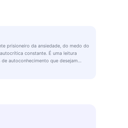
te prisioneiro da ansiedade, do medo do
autocrítica constante. É uma leitura
s de autoconhecimento que desejam
l e encontrar um estado de presença e
o.