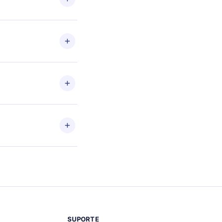
ário
+
se
SUPORTE