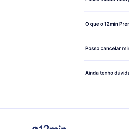
equipe de suporte (
c
reembolso do valor. 
Sim, mas a mudança s
exemplo, se você dec
O que o 12min Pre
mudança para o plano
de cobrança daquele
O 12min Premium é um
títulos disponíveis e
Posso cancelar mi
ouvir a qualquer mome
Computador. Você tam
Sim, caso decida por
desafiar com um quiz 
qualquer momento e o
Ainda tenho dúvid
microbook.
Sinta-se livre para e