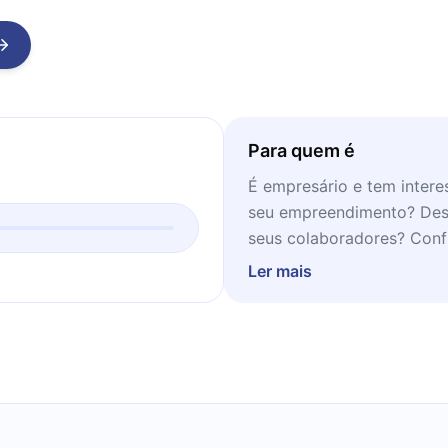
Para quem é
É empresário e tem intere
seu empreendimento? Desej
seus colaboradores? Confi
leituras em momentos de 
Ler mais