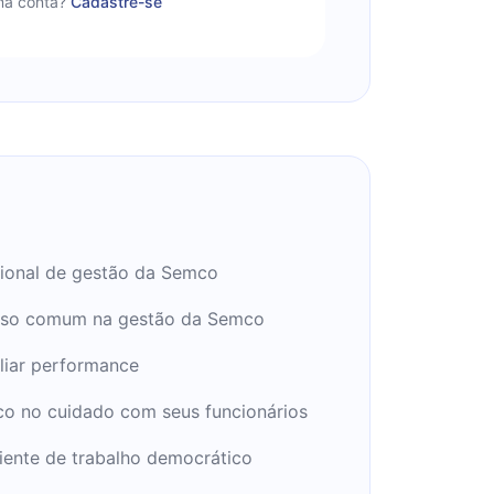
a conta?
Cadastre-se
ional de gestão da Semco
nso comum na gestão da Semco
liar performance
co no cuidado com seus funcionários
iente de trabalho democrático