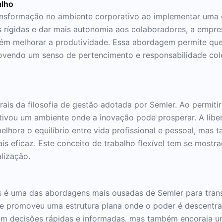
alho
ansformação no ambiente corporativo ao implementar uma 
s rígidas e dar mais autonomia aos colaboradores, a empr
bém melhorar a produtividade. Essa abordagem permite q
movendo um senso de pertencimento e responsabilidade col
rais da filosofia de gestão adotada por Semler. Ao permiti
centivou um ambiente onde a inovação pode prosperar. A lib
hora o equilíbrio entre vida profissional e pessoal, mas t
s eficaz. Este conceito de trabalho flexível tem se mostr
alização.
s
as é uma das abordagens mais ousadas de Semler para trans
le promoveu uma estrutura plana onde o poder é descentr
em decisões rápidas e informadas, mas também encoraja 