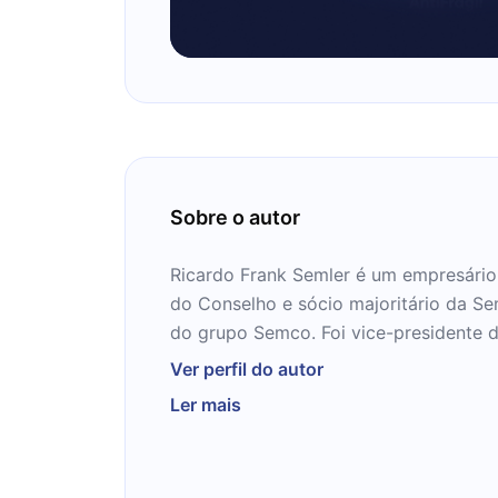
Sobre o autor
Ricardo Frank Semler é um empresário b
do Conselho e sócio majoritário da Se
do grupo Semco. Foi vice-presidente 
Indústrias do Estado de São Paulo (FIE
Ver perfil do autor
para a Folha de S.Paulo e é Sócio da T
Ler mais