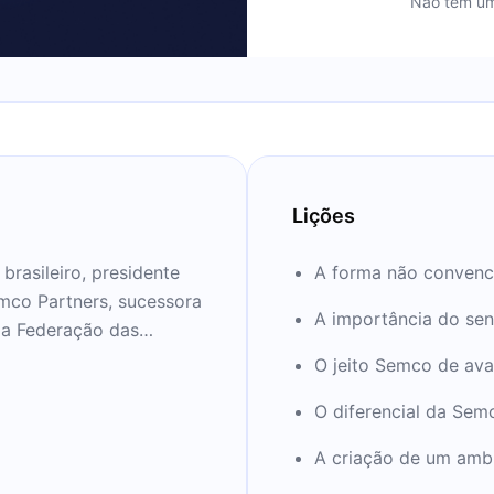
Não tem um
Lições
rasileiro, presidente
A forma não convenc
mco Partners, sucessora
A importância do se
da Federação das
SP), escreve artigos
O jeito Semco de ava
arpon Investimentos.
O diferencial da Sem
A criação de um amb