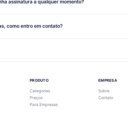
nha assinatura a qualquer momento?
nto através do nosso aplicativo disponível para iOS, Android e
bém pode ler ou ouvir seus títulos favoritos offline e também 
 não renovar sua assinatura do 12min, você pode cancelar a
de perguntas para te ajudar a fixar o conteúdo no final de cada
 próximo ciclo de cobrança não ocorrerá.
as, como entro em contato?
ntrar em contato por
support@12min.com
.
PRODUTO
EMPRESA
Categorias
Sobre
Preços
Contato
Para Empresas