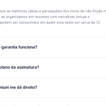
mos as melhores ideias e percepções dos livros de não ficção 
 as organizamos em resumos com narrativas únicas e
 podem ser consumidos em áudio e/ou texto em cerca de 12
 garantia funciona?
o aplicativo e começar a aproveitar nossa biblioteca. Se por a
sfeito com nossa plataforma, basta entrar em contato com nossa
lano da assinatura?
ontato@12min.com
) em até 7 dias após a compra e solicitar o
Você receberá tudo que pagou, sem perguntas ou burocracia.
ó se aplicará a partir do próximo período de cobrança. Por
idiu mudar sua assinatura mensal para anual, após confirmar a
mium me dá direito?
 anual, o novo plano só será aplicado e cobrado após o anivers
 mês.
 plano que te garante acesso a toda nossa biblioteca de 2500
m 3 línguas (Inglês, espanhol e português) que você pode ler ou