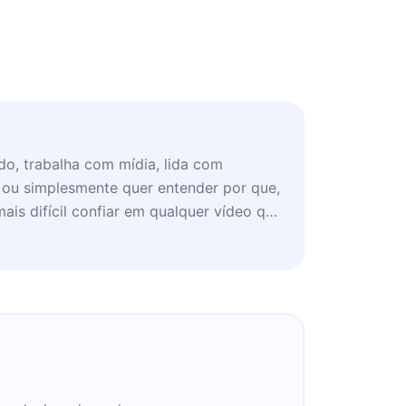
o, trabalha com mídia, lida com
 ou simplesmente quer entender por que,
mais difícil confiar em qualquer vídeo que
essencial para criadores, anunciantes,
is de comunicação.