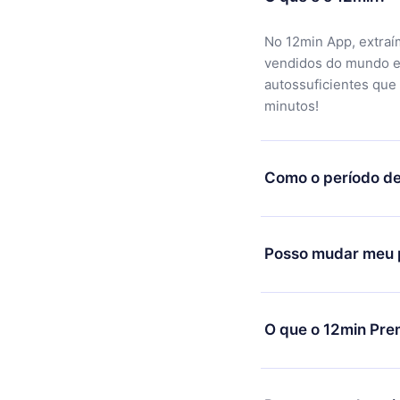
No 12min App, extraí
vendidos do mundo e
autossuficientes que
minutos!
Como o período de
Você pode baixar noss
motivo não ficar sati
Posso mudar meu p
equipe de suporte (
c
reembolso do valor. 
Sim, mas a mudança s
exemplo, se você dec
O que o 12min Pre
mudança para o plano
de cobrança daquele
O 12min Premium é um
títulos disponíveis e