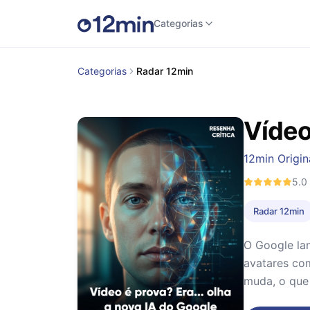
Categorias
Categorias
Radar 12min
Vídeo
12min Origin
5.0
Radar 12min
O Google lan
avatares com
muda, o que