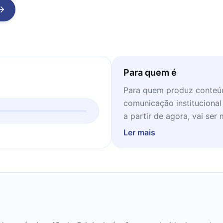
Para quem é
Para quem produz conteúd
comunicação institucional
a partir de agora, vai ser 
aparece no feed. Episódio 
Ler mais
professores e profissiona