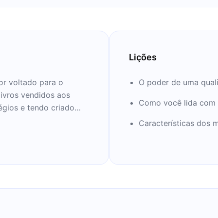
Lições
or voltado para o
O poder de uma quali
livros vendidos aos
Como você lida com 
égios e tendo criado
u trabalho, Hopkins tem
Características dos 
 próximos 12 minutos.