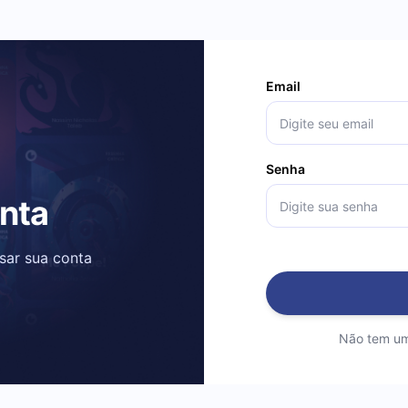
Email
Senha
onta
ssar sua conta
Não tem um