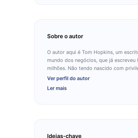
Sobre o autor
O autor aqui é Tom Hopkins, um escrit
mundo dos negócios, que já escreveu 
milhões. Não tendo nascido com privil
sua própria fortuna com as mãos e se
Ver perfil do autor
diversas dicas a passar para você nos
Ler mais
Veja só o que ele tem a te ensinar.
Ideias-chave