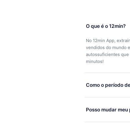
O que é o 12min?
No 12min App, extraí
vendidos do mundo e
autossuficientes que
minutos!
Como o período de
Você pode baixar noss
motivo não ficar sati
Posso mudar meu p
equipe de suporte (c
reembolso do valor. 
Sim, mas a mudança s