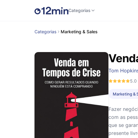
Categorias
Categorias
Marketing & Sales
Venda
Tom Hopkin
5.0
Marketing & 
Fazer negóc
com as pesso
que se gara
presente liv