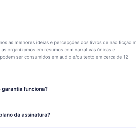
mos as melhores ideias e percepções dos livros de não ficção 
 as organizamos em resumos com narrativas únicas e
 podem ser consumidos em áudio e/ou texto em cerca de 12
 garantia funciona?
o aplicativo e começar a aproveitar nossa biblioteca. Se por a
sfeito com nossa plataforma, basta entrar em contato com nossa
lano da assinatura?
ontato@12min.com) em até 7 dias após a compra e solicitar o
Você receberá tudo que pagou, sem perguntas ou burocracia.
ó se aplicará a partir do próximo período de cobrança. Por