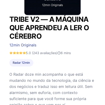
TRIBE V2 — A MÁQUINA
QUE APRENDEU A LER O
CÉREBRO
12min Originals
5.0
(243 avaliações)
6
mins
Radar 12min
O Radar doze min acompanha o que está
mudando no mundo da tecnologia, da ciência e
dos negócios e traduz isso em leitura útil. Sem
alarmismo, sem euforia, com contexto
suficiente para que você forme sua própria
opinião sobre o que vem por aí.