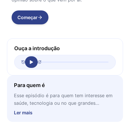
Começar
Ouça a introdução
Para quem é
Esse episódio é para quem tem interesse em
saúde, tecnologia ou no que grandes
empresas estão fazendo quando ninguém
Ler mais
está prestando atenção. Não é necessário ter
formação técnica. É necessário querer