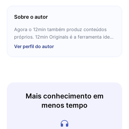
entender o que está sendo construído agora e
o que isso significa daqui a cinco anos.
Sobre o autor
Agora o 12min também produz conteúdos
próprios. 12min Originals é a ferramenta ideal
para te conduzir na jornada rumo ao
Ver perfil do autor
conhecimento!
Mais conhecimento em
menos tempo