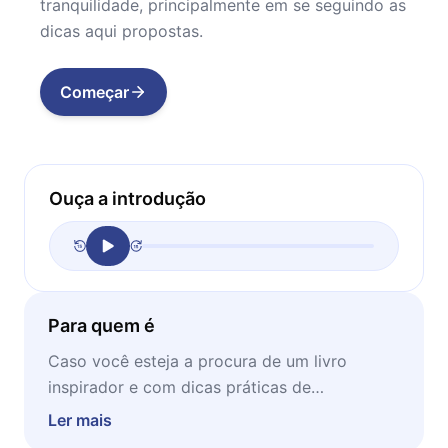
tranquilidade, principalmente em se seguindo as
dicas aqui propostas.
Começar
Ouça a introdução
Para quem é
Caso você esteja a procura de um livro
inspirador e com dicas práticas de
organização, esta é uma obra ideal para seu
Ler mais
fim. O melhor momento para leitura seria em