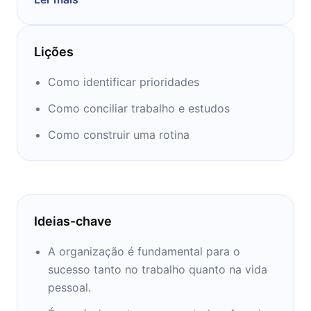
ajudou milhares de pessoas a mudarem suas
vidas e se tornarem indivíduos mais
funcionais e tranquilos com seus
Lições
planejamentos. Aprenda com a Thais nos
próximos 12 minutos e mude sua vida
Como identificar prioridades
também.
Como conciliar trabalho e estudos
Como construir uma rotina
Ideias-chave
A organização é fundamental para o
sucesso tanto no trabalho quanto na vida
pessoal.