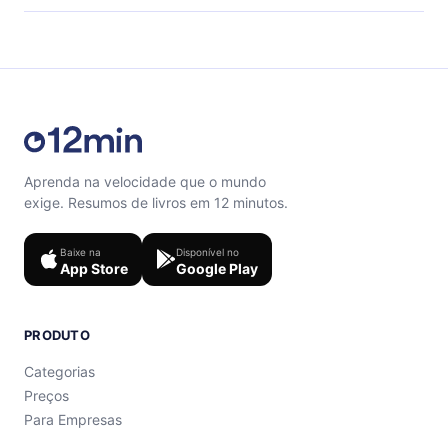
final de cada microbook.
Sinta-se livre para entrar em contato por
support@12min.com.
Aprenda na velocidade que o mundo
exige. Resumos de livros em 12 minutos.
Baixe na
Disponível no
App Store
Google Play
PRODUTO
Categorias
Preços
Para Empresas