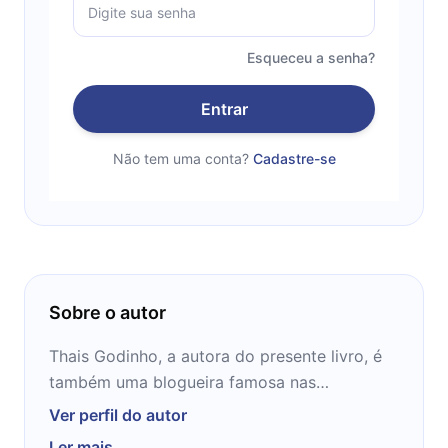
Esqueceu a senha?
Entrar
Não tem uma conta?
Cadastre-se
Sobre o autor
Thais Godinho, a autora do presente livro, é
também uma blogueira famosa nas
plataformas virtuais. Sua página "Vida
Ver perfil do autor
Organizada", traz diversas dicas práticas e já
Ler mais