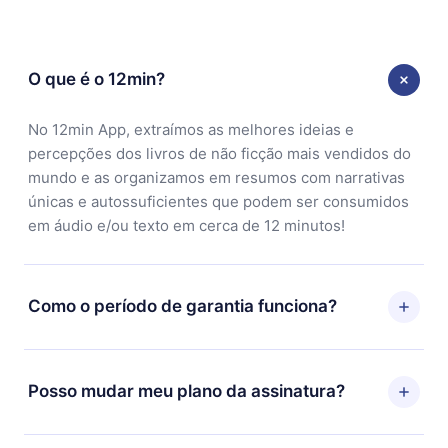
O que é o 12min?
No 12min App, extraímos as melhores ideias e
percepções dos livros de não ficção mais vendidos do
mundo e as organizamos em resumos com narrativas
únicas e autossuficientes que podem ser consumidos
em áudio e/ou texto em cerca de 12 minutos!
Como o período de garantia funciona?
Você pode baixar nosso aplicativo e começar a
aproveitar nossa biblioteca. Se por algum motivo não
Posso mudar meu plano da assinatura?
ficar satisfeito com nossa plataforma, basta entrar em
contato com nossa equipe de suporte
Sim, mas a mudança só se aplicará a partir do próximo