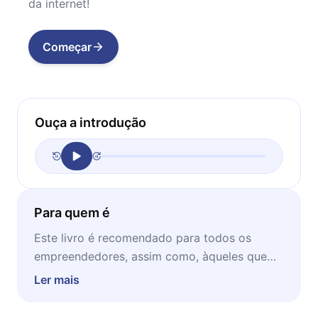
da internet!
Começar
Ouça a introdução
Para quem é
Este livro é recomendado para todos os
empreendedores, assim como, àqueles que
desejam aprender sobre marketing digital, ou
Ler mais
que desejam começar os seus negócios em
um mercado global. Ideal para ser lido em