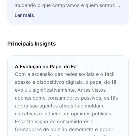
mudando o que compramos e quem somos é
um livro indicado a quem busca entender
Ler mais
como o mundo digital mudou até mesmo a
idolatria a figuras públicas.
Principais Insights
A Evolução do Papel do Fã
Com a ascensão das redes sociais e o fácil
acesso a dispositivos digitais, o papel do fã
evoluiu significativamente. Antes vistos
apenas como consumidores passivos, os fãs
agora são agentes ativos que moldam
narrativas e influenciam opiniões públicas.
Essa transição de consumidores a
formadores de opinião demonstra o poder