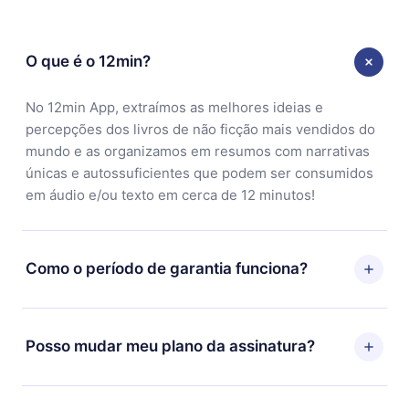
O que é o 12min?
No 12min App, extraímos as melhores ideias e
percepções dos livros de não ficção mais vendidos do
mundo e as organizamos em resumos com narrativas
únicas e autossuficientes que podem ser consumidos
em áudio e/ou texto em cerca de 12 minutos!
Como o período de garantia funciona?
Você pode baixar nosso aplicativo e começar a
aproveitar nossa biblioteca. Se por algum motivo não
Posso mudar meu plano da assinatura?
ficar satisfeito com nossa plataforma, basta entrar em
contato com nossa equipe de suporte
Sim, mas a mudança só se aplicará a partir do próximo
(contato@12min.com) em até 7 dias após a compra e