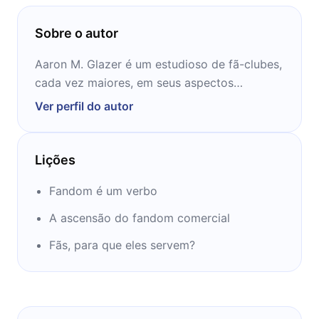
Sobre o autor
Aaron M. Glazer é um estudioso de fã-clubes,
cada vez maiores, em seus aspectos
históricos, sociológicos e psicológicos, sem
Ver perfil do autor
perder o bom humor ao analisar como
funcionam as mentes dos fãs.
Lições
Fandom é um verbo
A ascensão do fandom comercial
Fãs, para que eles servem?