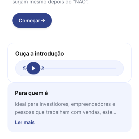
surjam mesmo depois do "NÃO".
Começar
Ouça a introdução
Para quem é
Ideal para investidores, empreendedores e
pessoas que trabalham com vendas, este
microbook vai para todos aqueles que
Ler mais
desejam aprimorar suas habilidades de
convencimento. O melhor momento de