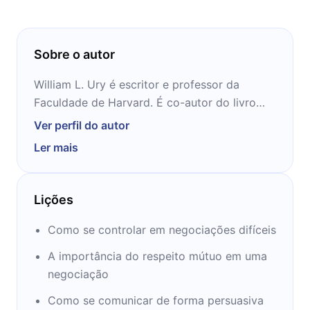
Sobre o autor
William L. Ury é escritor e professor da
Faculdade de Harvard. É co-autor do livro
Como Chegar ao Sim. Ury foi educado em Le
Ver perfil do autor
Rosey e na Andover Academy, onde se
Ler mais
formou em 1970. Na faculdade, Ury estudou
antropologia, linguística e clássicos. Ury
recebeu seu B.A. de Yale e seu doutorado em
Lições
antropologia social de Harvard Em 1979, ele
co-fundou o Harvard Negotiation Project do
Como se controlar em negociações difíceis
qual ele é atualmente um Distinguished
A importância do respeito mútuo em uma
Fellow. Em 1981, ajudou a fundar o Programa
negociação
de Negociação na Harvard Law School.
Como se comunicar de forma persuasiva