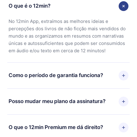
O que é o 12min?
No 12min App, extraímos as melhores ideias e
percepções dos livros de não ficção mais vendidos do
mundo e as organizamos em resumos com narrativas
únicas e autossuficientes que podem ser consumidos
em áudio e/ou texto em cerca de 12 minutos!
Como o período de garantia funciona?
Você pode baixar nosso aplicativo e começar a
aproveitar nossa biblioteca. Se por algum motivo não
Posso mudar meu plano da assinatura?
ficar satisfeito com nossa plataforma, basta entrar em
contato com nossa equipe de suporte
Sim, mas a mudança só se aplicará a partir do próximo
(contato@12min.com) em até 7 dias após a compra e
período de cobrança. Por exemplo, se você decidiu
O que o 12min Premium me dá direito?
solicitar o reembolso do valor. Você receberá tudo que
mudar sua assinatura mensal para anual, após
pagou, sem perguntas ou burocracia.