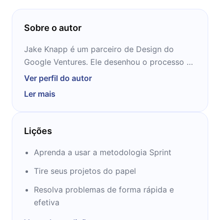
Sobre o autor
Jake Knapp é um parceiro de Design do
Google Ventures. Ele desenhou o processo de
sprint do Ventures e já pôs em prática mais
Ver perfil do autor
de 80 sprints em startups como About.me,
Ler mais
Nest, Blue Bottle Coffee e Foundation
Medicine.
Ele já palestrou sobre design em Stanford,
Lições
UC-Berkeley e Columbia University.
Jake também já foi responsável pela
Aprenda a usar a metodologia Sprint
estratégia de design do Google, liderando
Tire seus projetos do papel
sprints para tudo, desde o Google X até o
Google Chrome, passando pelo Gmail. Foi ele
Resolva problemas de forma rápida e
também quem começou o Google Hangouts.
efetiva
Jake cresceu em uma ilha rural em