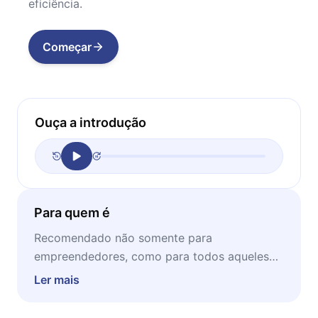
eficiência.
Começar
Ouça a introdução
Para quem é
Recomendado não somente para
empreendedores, como para todos aqueles
que têm interesse em assuntos como
Ler mais
produtividade, gestão inteligente e afins, este
microbook é ideal para ser lido em momentos