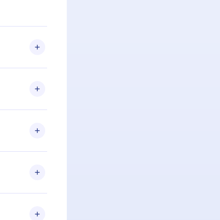
 Se por algum
om nossa
itar o
racia.
 Por
firmar a
 aniversário
 de 2500+
de ler ou
Android e
 também se
ar a
 de cada