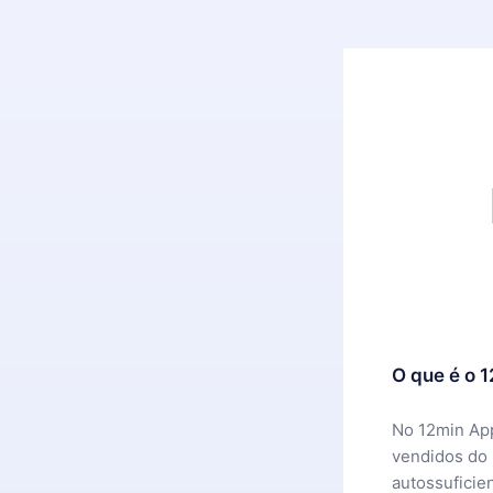
O que é o 
No 12min App
vendidos do
autossuficie