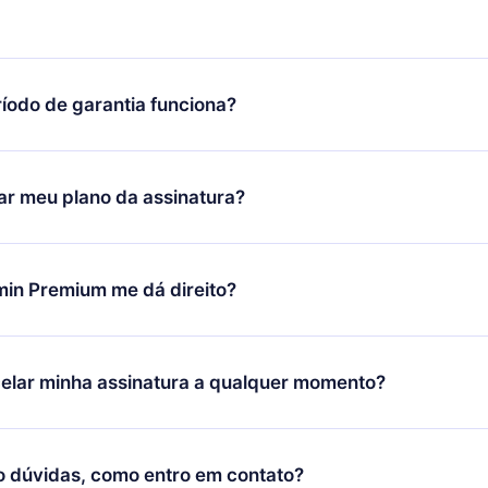
íodo de garantia funciona?
ixar nosso aplicativo e começar a aproveitar nossa biblioteca.
icar satisfeito com nossa plataforma, basta entrar em contato c
r meu plano da assinatura?
porte (
contato@12min.com
) em até 7 dias após a compra e solic
 valor. Você receberá tudo que pagou, sem perguntas ou buroc
udança só se aplicará a partir do próximo período de cobrança.
você decidiu mudar sua assinatura mensal para anual, após con
min Premium me dá direito?
 o plano anual, o novo plano só será aplicado e cobrado após o
 daquele mês.
ium é um plano que te garante acesso a toda nossa biblioteca
oníveis em 3 línguas (Inglês, espanhol e português) que você po
elar minha assinatura a qualquer momento?
quer momento através do nosso aplicativo disponível para iOS, 
Você também pode ler ou ouvir seus títulos favoritos offline e
cida por não renovar sua assinatura do 12min, você pode cancel
 um quiz de perguntas para te ajudar a fixar o conteúdo no final
ento e o próximo ciclo de cobrança não ocorrerá.
o dúvidas, como entro em contato?