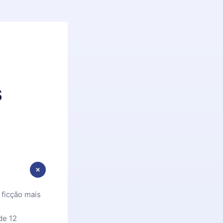
s
 ficção mais
de 12