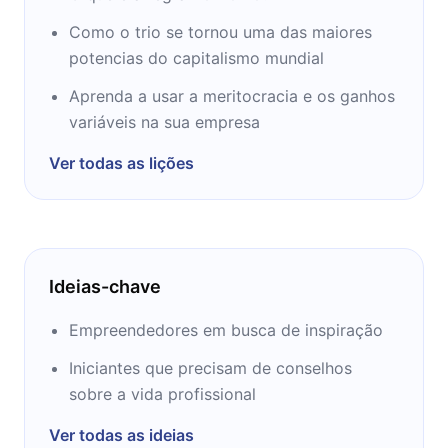
sellers de não ficção no Brasil – com mais de
Como o trio se tornou uma das maiores
300.000 exemplares já vendidos no país. A
potencias do capitalismo mundial
obra for lançada também nos Estados
Unidos, China e Coréia.
Aprenda a usar a meritocracia e os ganhos
variáveis na sua empresa
Em julho de 2015, Cristiane publicou seu
Ver todas as lições
segundo livro: Abilio, que narra a trajetória de
Abilio Diniz, o empresário brasileiro mais
importante do varejo global.
Formada em Jornalismo pela Faculdade
Ideias-chave
Cásper Líbero, tem especialização em
Publishing pela Universidade Yale. Antes de
Empreendedores em busca de inspiração
se dedicar à carreira de escritora, Cristiane
Iniciantes que precisam de conselhos
trabalhou por 12 anos na revista Exame.
sobre a vida profissional
Em 2013 foi eleita pela revista Época como
Ver todas as ideias