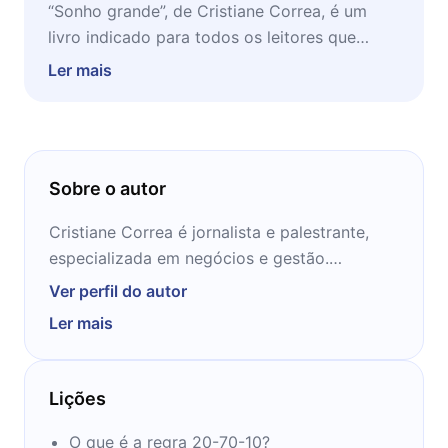
“Sonho grande”, de Cristiane Correa, é um
livro indicado para todos os leitores que
buscam a inspiração para inovar e perseguir
Ler mais
seus objetivos.
Sobre o autor
Cristiane Correa é jornalista e palestrante,
especializada em negócios e gestão.
Ver perfil do autor
É autora do livro Sonho Grande, que narra a
Ler mais
trajetória dos empresários Jorge Paulo
Lemann, Marcel Telles e Beto Sicupira, donos
da ABInbev, Lojas Americanas, Burger King e
Lições
Kraft Heinz. Lançada em abril de 2013, a obra
imediatamente entrou para a lista de best
O que é a regra 20-70-10?