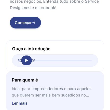
nossos negócios. Entenda tudo sobre o Service
Design neste microbook!
Começar
Ouça a introdução
Para quem é
Ideal para empreendedores e para aqueles
que querem ser mais bem sucedidos no
mundo dos negócios, este microbook vai
Ler mais
para aqueles que querem se atualizar neste