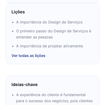
Também foi Produtor Criativo na Razorfish
(UK) e Diretor de Interação na Animal Logic
Lições
(Sidney). Foi Diretor da School of Media Arts
na The University of New South Wales. Tem
A importância do Design de Serviços
um PhD na University of Technology.
O primeiro passo do Design de Serviços é
Trabalhou com grandes clientes como BBC,
entender as pessoas
ABC Australia, The Science Museum, NatWest
Bank e muitos outros.
A importância de projetar ativamente
Ver todas as lições
Ideias-chave
A experiência do cliente é fundamental
para o sucesso dos negócios, pois clientes