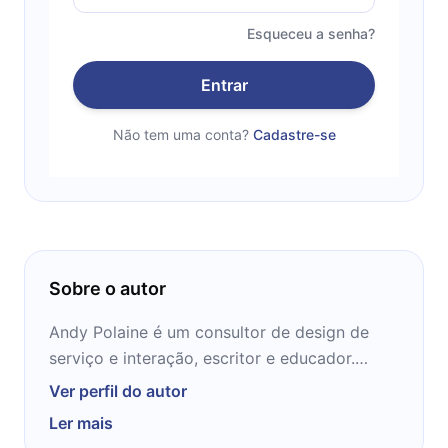
Esqueceu a senha?
Entrar
Não tem uma conta?
Cadastre-se
Sobre o autor
Andy Polaine é um consultor de design de
serviço e interação, escritor e educador.
Envolvido com design de interação desde o
Ver perfil do autor
início dos anos 90, ele foi co-fundador do
Ler mais
grupo de mídia Antirom, em Londres.