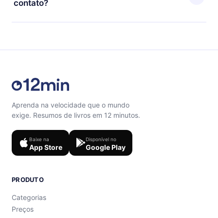
contato?
quiz de perguntas para te ajudar a fixar o conteúdo no
final de cada microbook.
Sinta-se livre para entrar em contato por
support@12min.com
.
Aprenda na velocidade que o mundo
exige. Resumos de livros em 12 minutos.
Baixe na
Disponível no
App Store
Google Play
PRODUTO
Categorias
Preços