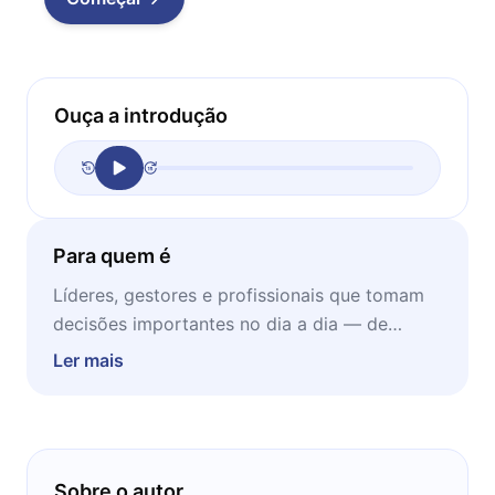
Ouça a introdução
Para quem é
Líderes, gestores e profissionais que tomam
decisões importantes no dia a dia — de
contratações a diagnósticos — e querem
Ler mais
entender por que pessoas qualificadas
chegam a conclusões tão diferentes diante do
mesmo problema.
Sobre o autor