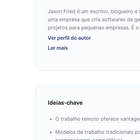
Jason Fried é um escritor, blogueiro 
uma empresa que cria softwares de g
projetos para pequenas empresas. É o
presidente da 37signals, uma empresa
Ver perfil do autor
se comprometeu a construir as melhor
Ler mais
baseadas na web possíveis com o men
necessários.
Os produtos da série incluem produtos 
Backpack, Campfire, Ta-da List e Writ
também desenvolveram e abreviaram a
programação Ruby on Rails.
Ideias-chave
O blog WeSignals, Signal vs. Noise, é 
O trabalho remoto oferece vantagen
pessoas por dia.
Modelos de trabalho tradicionais p
permanecerem competitivas.