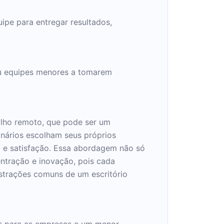
pe para entregar resultados,
 ou equipes menores a tomarem
alho remoto, que pode ser um
onários escolham seus próprios
a e satisfação. Essa abordagem não só
ntração e inovação, pois cada
istrações comuns de um escritório
os para as empresas e um menor