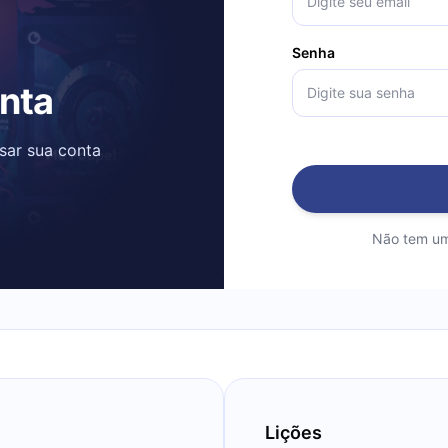
Senha
onta
ssar sua conta
Não tem um
Lições