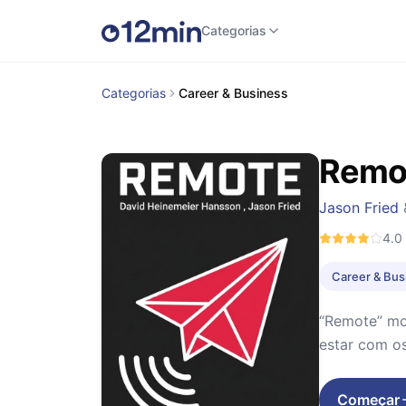
Categorias
Categorias
Career & Business
Remo
Jason Fried
4.0
Career & Bus
“Remote” mos
estar com os
Começar