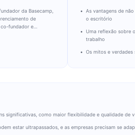
e fundador da Basecamp,
As vantagens de não
erenciamento de
o escritório
 co-fundador e
Uma reflexão sobre 
 privada de Chicago que
trabalho
es ferramentas
or número de recursos
Os mitos e verdades 
básicos, Highrise,
eboard. Os signals
 estrutura de
lido por mais de 100.000
s significativas, como maior flexibilidade e qualidade de 
odem estar ultrapassados, e as empresas precisam se adap