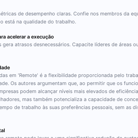
étricas de desempenho claras. Confie nos membros da equi
 está na qualidade do trabalho.
ra acelerar a execução
s gera atrasos desnecessários. Capacite líderes de áreas
idade
as em 'Remote' é a flexibilidade proporcionada pelo trab
ade. Os autores argumentam que, ao permitir que os funci
empresas podem alcançar níveis mais elevados de eficiênci
alhadores, mas também potencializa a capacidade de conce
empo de trabalho às suas preferências pessoais, sem as d
al
ho remoto pode levar a uma significativa redução de cust