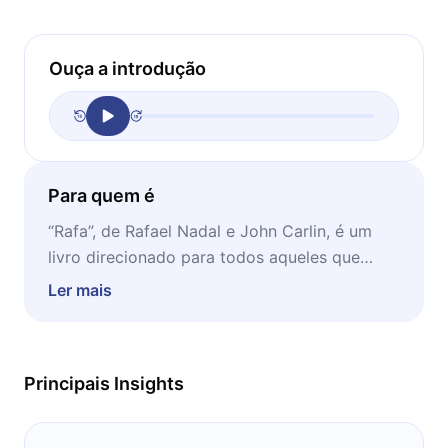
Ouça a introdução
Para quem é
“Rafa”, de Rafael Nadal e John Carlin, é um
livro direcionado para todos aqueles que
desejam saber mais sobre a vida e a carreira
Ler mais
de um dos maiores tenistas de todos os
tempos.
Principais Insights