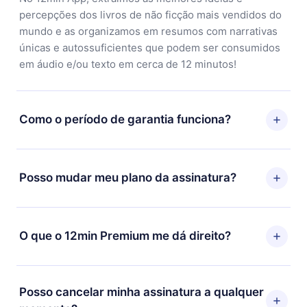
percepções dos livros de não ficção mais vendidos do
mundo e as organizamos em resumos com narrativas
únicas e autossuficientes que podem ser consumidos
em áudio e/ou texto em cerca de 12 minutos!
Como o período de garantia funciona?
Você pode baixar nosso aplicativo e começar a
aproveitar nossa biblioteca. Se por algum motivo não
Posso mudar meu plano da assinatura?
ficar satisfeito com nossa plataforma, basta entrar em
contato com nossa equipe de suporte
Sim, mas a mudança só se aplicará a partir do próximo
(
contato@12min.com
) em até 7 dias após a compra e
período de cobrança. Por exemplo, se você decidiu
O que o 12min Premium me dá direito?
solicitar o reembolso do valor. Você receberá tudo que
mudar sua assinatura mensal para anual, após
pagou, sem perguntas ou burocracia.
confirmar a mudança para o plano anual, o novo plano
O 12min Premium é um plano que te garante acesso a
só será aplicado e cobrado após o aniversário de
toda nossa biblioteca de 2500+ títulos disponíveis em
Posso cancelar minha assinatura a qualquer
cobrança daquele mês.
3 línguas (Inglês, espanhol e português) que você