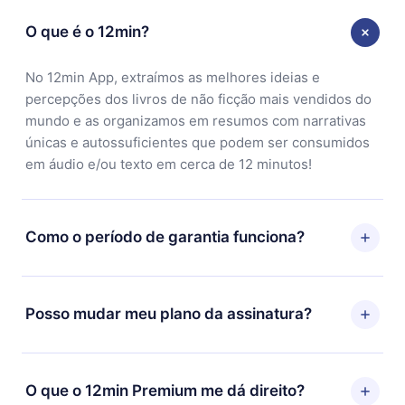
O que é o 12min?
No 12min App, extraímos as melhores ideias e
percepções dos livros de não ficção mais vendidos do
mundo e as organizamos em resumos com narrativas
únicas e autossuficientes que podem ser consumidos
em áudio e/ou texto em cerca de 12 minutos!
Como o período de garantia funciona?
Você pode baixar nosso aplicativo e começar a
aproveitar nossa biblioteca. Se por algum motivo não
Posso mudar meu plano da assinatura?
ficar satisfeito com nossa plataforma, basta entrar em
contato com nossa equipe de suporte
Sim, mas a mudança só se aplicará a partir do próximo
(contato@12min.com) em até 7 dias após a compra e
período de cobrança. Por exemplo, se você decidiu
O que o 12min Premium me dá direito?
solicitar o reembolso do valor. Você receberá tudo que
mudar sua assinatura mensal para anual, após