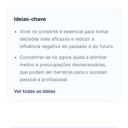
relata as respostas obtidas através dessa
busca, explicando que, quando nos alinhamos
Ideias-chave
ao momento presente, uma nova percepção
da realidade surge, muito mais pura,
Viver no presente é essencial para tomar
profunda, poderosa.
decisões mais eficazes e reduzir a
influência negativa do passado e do futuro.
Concentrar-se no agora ajuda a eliminar
medos e preocupações desnecessárias,
que podem ser barreiras para o sucesso
pessoal e profissional.
Ver todas as ideias