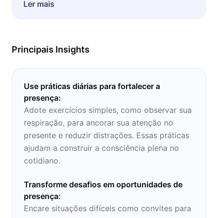
esforçam no dia a dia, mas, apesar disso,
Ler mais
sempre sentem-se insatisfeitos com suas
próprias vidas.
Principais Insights
Use práticas diárias para fortalecer a
presença:
Adote exercícios simples, como observar sua
respiração, para ancorar sua atenção no
presente e reduzir distrações. Essas práticas
ajudam a construir a consciência plena no
cotidiano.
Transforme desafios em oportunidades de
presença:
Encare situações difíceis como convites para