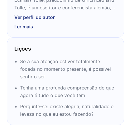
Tolle, é um escritor e conferencista alemão,
residente atualmente em Vancouver no
Ver perfil do autor
Canadá, conhecido como autor de best
Ler mais
sellers sobre iluminação espiritual. Seu livro
mais conhecido é O Poder do Agora.Depois
de se formar pela Universidade de Londres,
Lições
tornou-se pesquisador e supervisor da
Universidade de Cambridge. Tolle conta que,
Se a sua atenção estiver totalmente
aos 29 anos, depois de vários episódios
focada no momento presente, é possível
depressivos, passou por uma profunda
sentir o ser
transformação espiritual, dissolveu sua antiga
Tenha uma profunda compreensão de que
identidade e mudou o curso de sua vida de
agora é tudo o que você tem
forma radical. Os anos seguintes foram
dedicados ao entendimento, integração e
Pergunte-se: existe alegria, naturalidade e
aprofundamento desta transformação, que
leveza no que eu estou fazendo?
marcou o início de uma intensa jornada
interior. Em seu livro, O Poder do Agora,