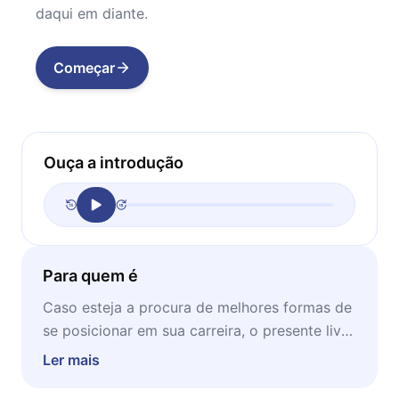
daqui em diante.
Começar
Ouça a introdução
Para quem é
Caso esteja a procura de melhores formas de
se posicionar em sua carreira, o presente livro
tem direcionamentos claros de como chegar
Ler mais
nesse estágio. Ideal para ser lido em