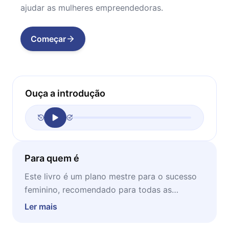
ajudar as mulheres empreendedoras.
Começar
Ouça a introdução
Para quem é
Este livro é um plano mestre para o sucesso
feminino, recomendado para todas as
mulheres que querem crescer e desenvolver-
Ler mais
se no mundo dos negócios. Ideal para ser lido