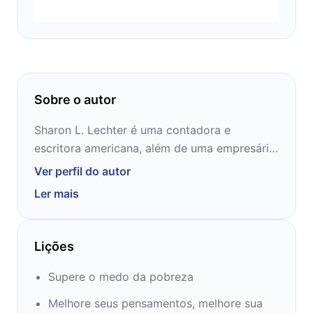
Sobre o autor
Sharon L. Lechter é uma contadora e
escritora americana, além de uma empresária
de muito sucesso. Sendo a coautora do best-
Ver perfil do autor
seller "Rich Dad Poor Dad", ela também é
Ler mais
fundadora e CEO da Organização de
Educação Financeira "Pay Your Family First".
Conheça mais sobre o que essa autora tem a
Lições
te ensinar nos próximos 12 minutos.
Supere o medo da pobreza
Melhore seus pensamentos, melhore sua