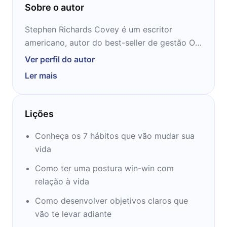
Sobre o autor
Stephen Richards Covey é um escritor
americano, autor do best-seller de gestão Os
Sete Hábitos das Pessoas Altamente
Ver perfil do autor
Eficazes, publicado pela primeira vez em
Ler mais
1989. Ele também é fundador da Covey
Leadership Center em Salt Lake City e da
Franklin Covey Corporation, uma consultoria
Lições
que ajuda empresas a planejar melhor.
Conheça os 7 hábitos que vão mudar sua
Covey é mestre em Administração pela
vida
Harvard e doutor pela Universidade Brigham
Como ter uma postura win-win com
Young.Ele tinha 9 filhos e 52 netos. Ficou
relação à vida
mundialmente conhecido com o livro Os Sete
Hábitos das Pessoas Altamente Eficazes,
Como desenvolver objetivos claros que
lançado em 1989. Covey instruiu as pessoas
vão te levar adiante
a como adquirir plena eficácia na vida,