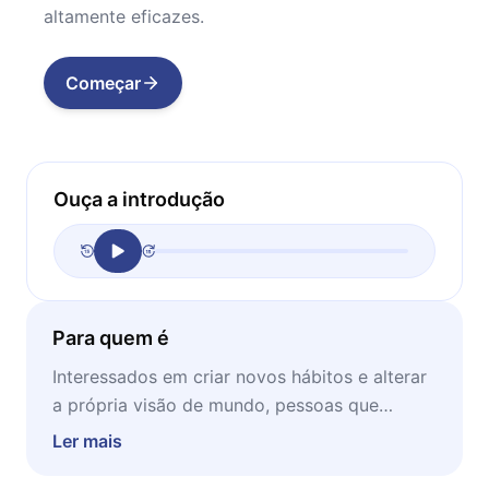
altamente eficazes.
Começar
Ouça a introdução
Para quem é
Interessados em criar novos hábitos e alterar
a própria visão de mundo, pessoas que
sabem que podem mudar mas precisam de
Ler mais
um incentivo para produzir mais e homens e