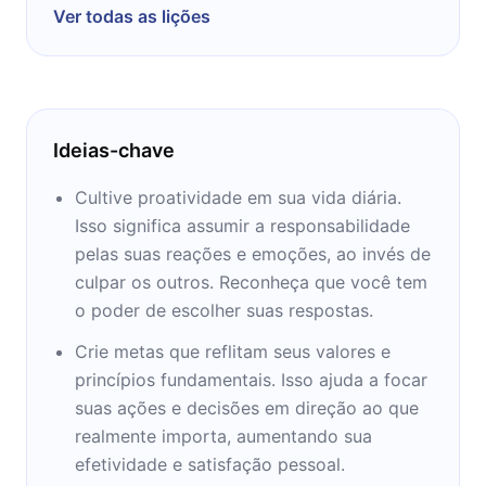
Ver todas as lições
especialmente no contexto profissional e da
administração. Porém, seus livros também
enfatizaram a família, a liderança pessoal ou
autoliderança, a primazia do caráter sobre as
técnicas, a necessidade de construirmos um
Ideias-chave
alicerce de integridade para nossa vida e a
importância da contribuição e do legado. Foi
Cultive proatividade em sua vida diária.
consultor pessoal dos ex-presidentes Bill
Isso significa assumir a responsabilidade
Clinton, dos EUA, Vicente Fox, do México, do
pelas suas reações e emoções, ao invés de
sul-coreano Kim Dae Jung e de CEOs de
culpar os outros. Reconheça que você tem
diversas empresas norte-americanas e do
o poder de escolher suas respostas.
mundo. Em 2004, lançou O Oitavo Hábito: da
Crie metas que reflitam seus valores e
Eficácia à Grandeza, continuação do best-
princípios fundamentais. Isso ajuda a focar
seller lançado 28 anos atrás. Covey vendeu
suas ações e decisões em direção ao que
mais de 25 milhões de livros em 38 idiomas.
realmente importa, aumentando sua
efetividade e satisfação pessoal.