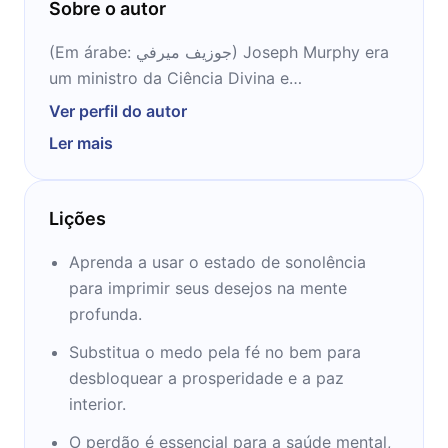
Sobre o autor
(Em árabe: جوزيف ميرفي) Joseph Murphy era
um ministro da Ciência Divina e
author.Murphy nasceu na Irlanda, filho de
Ver perfil do autor
diretor da escola um menino privado e criada
Ler mais
como católica. Ele estudou para o sacerdócio
e se juntou aos jesuítas. Em seus vinte anos,
uma experiência com oração de cura levou-o
Lições
a deixar os jesuítas e se mudar para os
Estados Unidos, onde se tornou um
Aprenda a usar o estado de sonolência
farmacêutico em Nova York (ter uma
para imprimir seus desejos na mente
licenciatura em química por esse tempo).
profunda.
Aqui frequentou a Igreja do Cristo cura (parte
Substitua o medo pela fé no bem para
da Igreja da Ciência Divina), onde Emmet Fox
desbloquear a prosperidade e a paz
tornou-se ministro no 1931.In meados dos
interior.
anos 1940, ele se mudou para Los Angeles,
onde conheceu o fundador Ciência Religiosa
O perdão é essencial para a saúde mental,