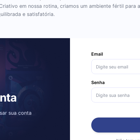
 Criativo em nossa rotina, criamos um ambiente fértil para
librada e satisfatória.
Email
Senha
onta
ssar sua conta