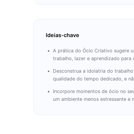
assumiu o posto de professor de socio
Universidade de Roma "La Sapienza". 
dirigiu a S3.Studium, escola de especi
organizacionais que fundou. Escreveu d
deles tidos como revolucionários. Entr
Ideias-chave
"Desenvolvimento Sem Trabalho", "A E
Ócio Criativo" e "O Futuro do Trabalho"
A prática do Ócio Criativo sugere 
trabalho, lazer e aprendizado para 
Desconstrua a idolatria do trabalh
qualidade do tempo dedicado, e nã
Incorpore momentos de ócio no seu 
um ambiente menos estressante e m