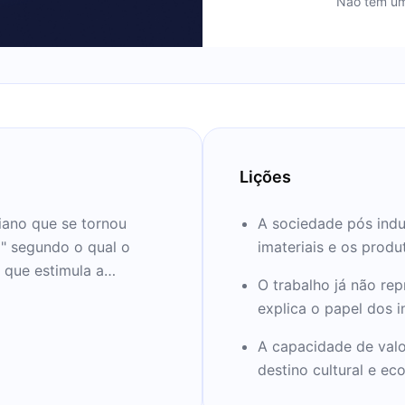
Não tem um
Lições
iano que se tornou
A sociedade pós indus
o" segundo o qual o
imateriais e os produ
r que estimula a
O trabalho já não rep
explica o papel dos i
: Nápoles, Milão e Roma.
 revista Nord e Sud,
A capacidade de valo
alho. Aos 22 anos,
destino cultural e ec
. Mais recentemente,