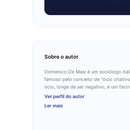
Sobre o autor
Domenico De Masi é um sociólogo ital
famoso pelo conceito de "ócio criativ
ócio, longe de ser negativo, é um fato
criatividade pessoal.
Ver perfil do autor
De Masi residiu em 3 cidades italianas
Ler mais
Aos dezenove anos, já escrevia, para a
artigos de sociologia urbana e do trab
lecionava na Universidade de Nápoles