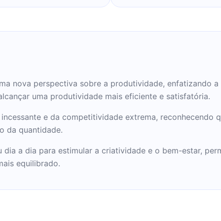
logia do trabalho na
Entre 1978 e 2000,
alização em ciências
iversos livros, alguns
e eles, se destacam:
moção e a Regra", "O
.
uma nova perspectiva sobre a produtividade, enfatizando a 
alcançar uma produtividade mais eficiente e satisfatória.
o incessante e da competitividade extrema, reconhecendo q
o da quantidade.
dia a dia para estimular a criatividade e o bem-estar, per
ais equilibrado.