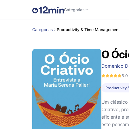
Categorias
Categorias
Productivity & Time Management
O Óci
Domenico D
5.0
Productivity
Um clássico 
Criativo, pr
eficiente é 
este pensam