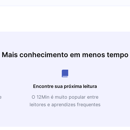
 durante 20 anos e
hões para várias
E) é uma empresa
gia, a segunda maior
m Salem,
iversidade de
, em seguida, passou a
nheiro Químico da
Mais conhecimento em menos tempo
graduado, Welch entrou
 engenheiro químico,
estratégias de
 materiais, dos bens de
Encontre sua próxima leitura
ganhou constantes
e
O 12Min é muito popular entre
leitores e aprendizes frequentes