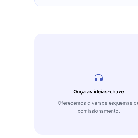
Electric (GE). Welch liderou a empresa
aumentou o valor da GE de US $ 13 bil
centenas de bilhões de dólares. A (G
multinacional de serviços e de tecnolo
companhia do mundo. Welch nasceu e
Massachusetts, USA. Formou-se na Un
Massachusetts em Engenharia Química
receber o título de doutor como Enge
Universidade de Illinois. Após ter-se 
para a General Electric em 1960, como
com o passar do tempo e com as suas 
marketing agressivas de plásticos, dos
Ouça as ideias-chave
consumo e dos serviços da empresa, 
Oferecemos diversos esquemas d
promoções.
comissionamento.