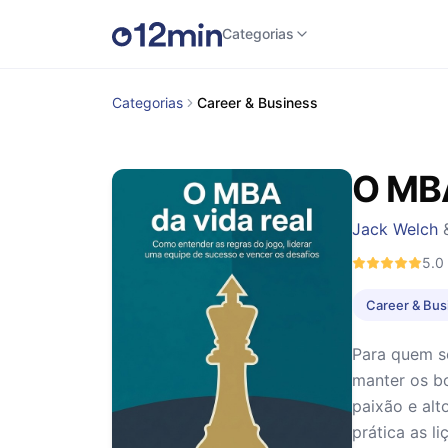
Categorias
Categorias
Career & Business
O MBA
Jack Welch
5.0
Career & Bus
Para quem s
manter os bo
paixão e alt
prática as 