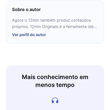
comemorações dos duzentos e cinquenta
Sobre o autor
anos dos Estados Unidos. Nenhum
conhecimento prévio necessário.
Agora o 12min também produz conteúdos
próprios. 12min Originals é a ferramenta ideal
para te conduzir na jornada rumo ao
Ver perfil do autor
conhecimento!
Mais conhecimento em
menos tempo