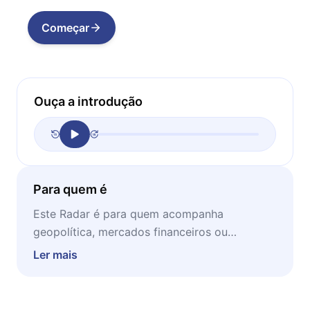
Começar
Ouça a introdução
Para quem é
Este Radar é para quem acompanha
geopolítica, mercados financeiros ou
simplesmente quer entender por que a guerra
Ler mais
na Ucrânia ainda importa — e como ela se
conecta com o petróleo, os arsenais
americanos, a Copa do Mundo e as