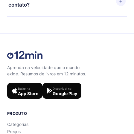
títulos favoritos offline e também se desafiar com um
próximo ciclo de cobrança não ocorrerá.
contato?
quiz de perguntas para te ajudar a fixar o conteúdo no
final de cada microbook.
Sinta-se livre para entrar em contato por
support@12min.com
.
Aprenda na velocidade que o mundo
exige. Resumos de livros em 12 minutos.
Baixe na
Disponível no
App Store
Google Play
PRODUTO
Categorias
Preços