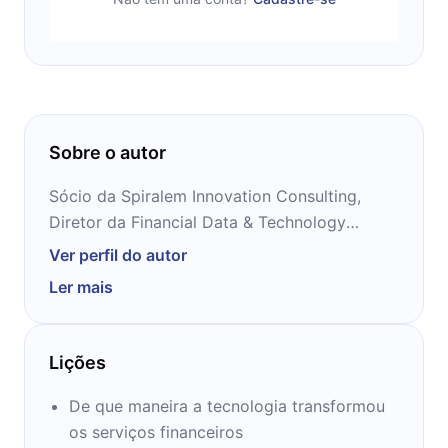
Sobre o autor
Sócio da Spiralem Innovation Consulting,
Diretor da Financial Data & Technology
Association (FDATA) para a América Latina, é
Ver perfil do autor
colunista de veículos como a revista Exame e
Ler mais
professor de inovação voltada ao mercado
financeiro.
Lições
De que maneira a tecnologia transformou
os serviços financeiros