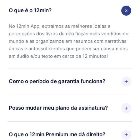
O que é o 12min?
No 12min App, extraímos as melhores ideias e
percepções dos livros de não ficção mais vendidos do
mundo e as organizamos em resumos com narrativas
únicas e autossuficientes que podem ser consumidos
em áudio e/ou texto em cerca de 12 minutos!
Como o período de garantia funciona?
Você pode baixar nosso aplicativo e começar a
aproveitar nossa biblioteca. Se por algum motivo não
Posso mudar meu plano da assinatura?
ficar satisfeito com nossa plataforma, basta entrar em
contato com nossa equipe de suporte
Sim, mas a mudança só se aplicará a partir do próximo
(
contato@12min.com
) em até 7 dias após a compra e
período de cobrança. Por exemplo, se você decidiu
O que o 12min Premium me dá direito?
solicitar o reembolso do valor. Você receberá tudo que
mudar sua assinatura mensal para anual, após