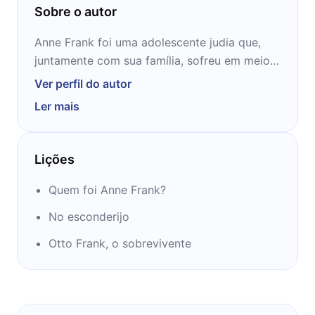
Sobre o autor
Anne Frank foi uma adolescente judia que,
juntamente com sua família, sofreu em meio à
perseguição nazista no horror do Holocausto.
Ver perfil do autor
O diário de Anne Frank foi escrito no período
Ler mais
em que a autora viveu em um esconderijo em
Amsterdã, na Holanda, antes da traição que
levou a família Frank a campos de
Lições
concentração.
Quem foi Anne Frank?
No esconderijo
Otto Frank, o sobrevivente