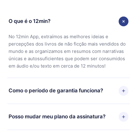
O que é o 12min?
No 12min App, extraímos as melhores ideias e
percepções dos livros de não ficção mais vendidos do
mundo e as organizamos em resumos com narrativas
únicas e autossuficientes que podem ser consumidos
em áudio e/ou texto em cerca de 12 minutos!
Como o período de garantia funciona?
Você pode baixar nosso aplicativo e começar a
aproveitar nossa biblioteca. Se por algum motivo não
Posso mudar meu plano da assinatura?
ficar satisfeito com nossa plataforma, basta entrar em
contato com nossa equipe de suporte
Sim, mas a mudança só se aplicará a partir do próximo
(contato@12min.com) em até 7 dias após a compra e