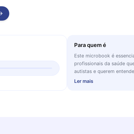
Para quem é
Este microbook é essencia
profissionais da saúde q
autistas e querem entende
comportamentos para agir 
Ler mais