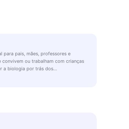
l para pais, mães, professores e
ue convivem ou trabalham com crianças
r a biologia por trás dos
com mais empatia, eficiência e ciência.