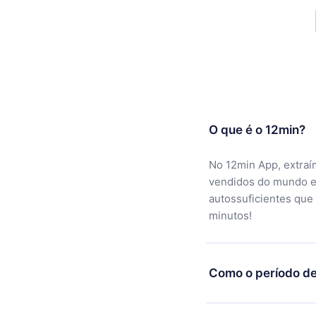
O que é o 12min?
No 12min App, extraí
vendidos do mundo e
autossuficientes que
minutos!
Como o período de
Você pode baixar noss