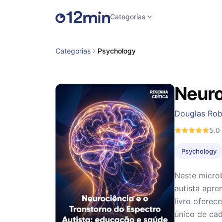
Categorias
Categorias
Psychology
Neuro
Douglas Rob
5.0
Psychology
Neste microb
autista apr
livro oferec
único de cad