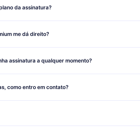
sfeito com nossa plataforma, basta entrar em contato com nossa
lano da assinatura?
ontato@12min.com
) em até 7 dias após a compra e solicitar o
Você receberá tudo que pagou, sem perguntas ou burocracia.
ó se aplicará a partir do próximo período de cobrança. Por
idiu mudar sua assinatura mensal para anual, após confirmar a
mium me dá direito?
 anual, o novo plano só será aplicado e cobrado após o anivers
 mês.
 plano que te garante acesso a toda nossa biblioteca de 2500
m 3 línguas (Inglês, espanhol e português) que você pode ler ou
nha assinatura a qualquer momento?
nto através do nosso aplicativo disponível para iOS, Android e
bém pode ler ou ouvir seus títulos favoritos offline e também 
 não renovar sua assinatura do 12min, você pode cancelar a
de perguntas para te ajudar a fixar o conteúdo no final de cada
 próximo ciclo de cobrança não ocorrerá.
as, como entro em contato?
ntrar em contato por
support@12min.com
.