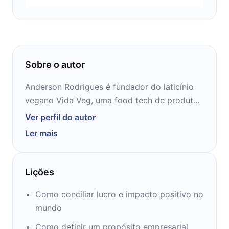
Sobre o autor
Anderson Rodrigues é fundador do laticínio
vegano Vida Veg, uma food tech de produtos
plant-based que surgiu em 2015. É também
Ver perfil do autor
mentor, consultor e palestrante. Foi eleito
Ler mais
empreendedor do ano pela Ernst & Young
Brasil em 2021.
Lições
Como conciliar lucro e impacto positivo no
mundo
Como definir um propósito empresarial