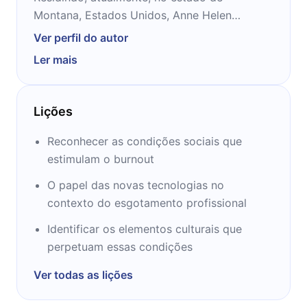
Montana, Estados Unidos, Anne Helen
Petersen é doutora em Estudos da Mídia pela
Ver perfil do autor
célebre Universidade do Texas. Além de ser
Ler mais
jornalista e escritora, foi redatora sênior de
cultura para o BuzzFeed.
Lições
Reconhecer as condições sociais que
estimulam o burnout
O papel das novas tecnologias no
contexto do esgotamento profissional
Identificar os elementos culturais que
perpetuam essas condições
Ver todas as lições