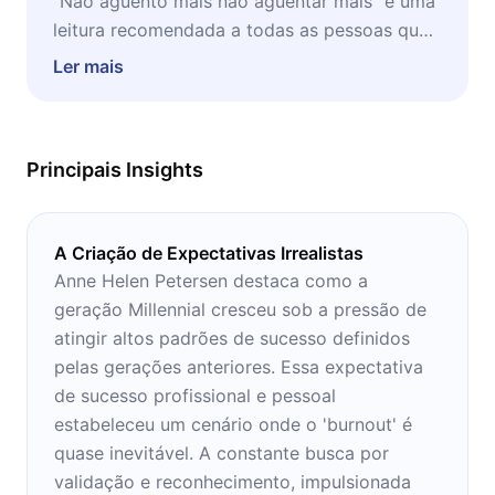
“Não aguento mais não aguentar mais” é uma
leitura recomendada a todas as pessoas que
têm a impressão de que suas vidas podem
Ler mais
ser resumidas a uma lista infinita de tarefas.
Principais Insights
A Criação de Expectativas Irrealistas
Anne Helen Petersen destaca como a
geração Millennial cresceu sob a pressão de
atingir altos padrões de sucesso definidos
pelas gerações anteriores. Essa expectativa
de sucesso profissional e pessoal
estabeleceu um cenário onde o 'burnout' é
quase inevitável. A constante busca por
validação e reconhecimento, impulsionada