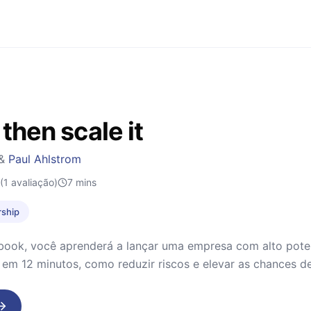
t then scale it
&
Paul Ahlstrom
(1 avaliação)
7
mins
rship
book, você aprenderá a lançar uma empresa com alto poten
 em 12 minutos, como reduzir riscos e elevar as chances d