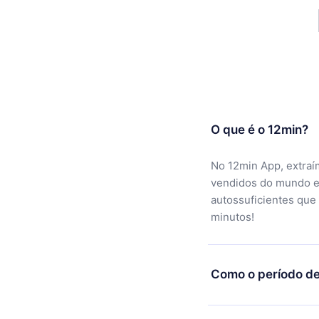
O que é o 12min?
No 12min App, extraí
vendidos do mundo e
autossuficientes que
minutos!
Como o período de
Você pode baixar noss