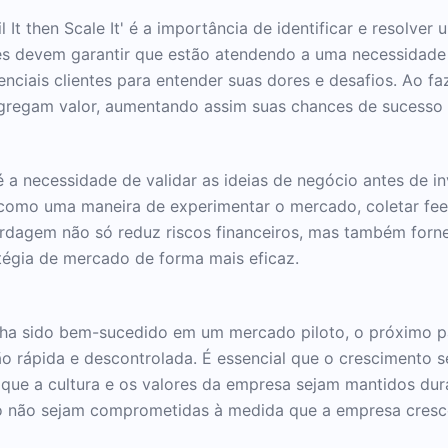
l It then Scale It' é a importância de identificar e resolve
s devem garantir que estão atendendo a uma necessidade g
ciais clientes para entender suas dores e desafios. Ao f
gregam valor, aumentando assim suas chances de sucesso 
 é a necessidade de validar as ideias de negócio antes de i
s como uma maneira de experimentar o mercado, coletar fe
bordagem não só reduz riscos financeiros, mas também for
tégia de mercado de forma mais eficaz.
ha sido bem-sucedido em um mercado piloto, o próximo pas
o rápida e descontrolada. É essencial que o crescimento 
e que a cultura e os valores da empresa sejam mantidos dur
to não sejam comprometidas à medida que a empresa cresc