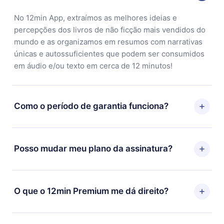
No 12min App, extraímos as melhores ideias e
percepções dos livros de não ficção mais vendidos do
mundo e as organizamos em resumos com narrativas
únicas e autossuficientes que podem ser consumidos
em áudio e/ou texto em cerca de 12 minutos!
Como o período de garantia funciona?
Você pode baixar nosso aplicativo e começar a
aproveitar nossa biblioteca. Se por algum motivo não
Posso mudar meu plano da assinatura?
ficar satisfeito com nossa plataforma, basta entrar em
contato com nossa equipe de suporte
Sim, mas a mudança só se aplicará a partir do próximo
(
contato@12min.com
) em até 7 dias após a compra e
período de cobrança. Por exemplo, se você decidiu
O que o 12min Premium me dá direito?
solicitar o reembolso do valor. Você receberá tudo que
mudar sua assinatura mensal para anual, após
pagou, sem perguntas ou burocracia.
confirmar a mudança para o plano anual, o novo plano
O 12min Premium é um plano que te garante acesso a
só será aplicado e cobrado após o aniversário de