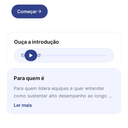
Começar
Ouça a introdução
Para quem é
Para quem lidera equipes e quer entender
como sustentar alto desempenho ao longo do
tempo, não apenas em momentos de crise, e
Ler mais
para quem sente que disciplina e cultura
importam mais do que talento isolado.