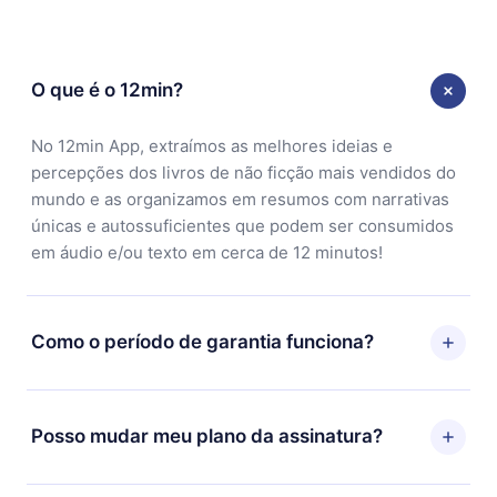
O que é o 12min?
No 12min App, extraímos as melhores ideias e
percepções dos livros de não ficção mais vendidos do
mundo e as organizamos em resumos com narrativas
únicas e autossuficientes que podem ser consumidos
em áudio e/ou texto em cerca de 12 minutos!
Como o período de garantia funciona?
Você pode baixar nosso aplicativo e começar a
aproveitar nossa biblioteca. Se por algum motivo não
Posso mudar meu plano da assinatura?
ficar satisfeito com nossa plataforma, basta entrar em
contato com nossa equipe de suporte
Sim, mas a mudança só se aplicará a partir do próximo