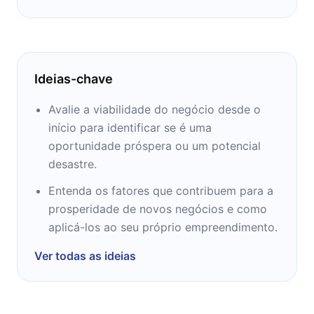
University Press, 2012); Crescer para
Greatness: Crescimento inteligente para
empresas empreendedoras (Stanford
University Press, 2012); Crescer um negócio
Ideias-chave
empresarial: Concepts & amp; Casos
(Stanford University Press, de fevereiro de
Avalie a viabilidade do negócio desde o
2011); Crescimento inteligente: Edifício
início para identificar se é uma
Enduring Empresas pela gestão dos riscos de
oportunidade próspera ou um potencial
Crescimento (Columbia Business School
desastre.
Publishing, 2010); Hess e Goetz, então você
Entenda os fatores que contribuem para a
quer começar um negócio (FT Press, 2008);
prosperidade de novos negócios e como
O Crescimento Orgânico Para Road
aplicá-los ao seu próprio empreendimento.
(McGraw-Hill, 2007); Hess e Cameron, eds,
Guiar com valores:. Virtue, Positividade &
Ver todas as ideias
amp; High Performance (Cambridge
University Press, 2006); Hess e Kazanjian,
eds., The Search for Crescimento Orgânico