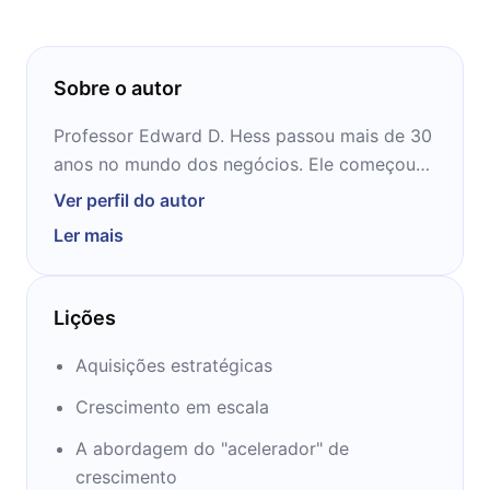
Sobre o autor
Professor Edward D. Hess passou mais de 30
anos no mundo dos negócios. Ele começou
sua carreira na Atlantic Richfield Corporation
Ver perfil do autor
e foi um executivo sênior da Warburg Paribas
Ler mais
Becker, Boettcher & amp; Company, a M. Bass
Grupo Robert e Arthur Andersen. Ele é o
autor de dez livros, mais de 60 artigos
Lições
praticante e mais de 60 casos Darden, etc.
que lidam com sistemas de crescimento,
Aquisições estratégicas
crescimento gestão e estratégias de
Crescimento em escala
crescimento. Seus livros incluem Hess e
Liedtka, A Física do crescimento do negócio:
A abordagem do "acelerador" de
Mentalidades, Sistema e Processos (Stanford
crescimento