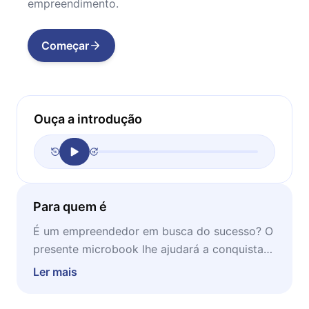
empreendimento.
Começar
Ouça a introdução
Para quem é
É um empreendedor em busca do sucesso? O
presente microbook lhe ajudará a conquistar
este futuro próspero que tanto deseja. Ideal
Ler mais
para ser lido em momentos de concentração
e estudo, aqui você se depara com conceitos