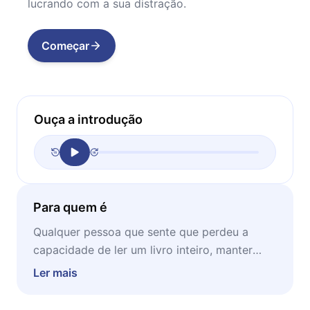
lucrando com a sua distração.
Começar
Ouça a introdução
Para quem é
Qualquer pessoa que sente que perdeu a
capacidade de ler um livro inteiro, manter
uma conversa longa ou simplesmente pensar
Ler mais
com profundidade. Também é leitura urgente
para pais preocupados com o efeito das telas