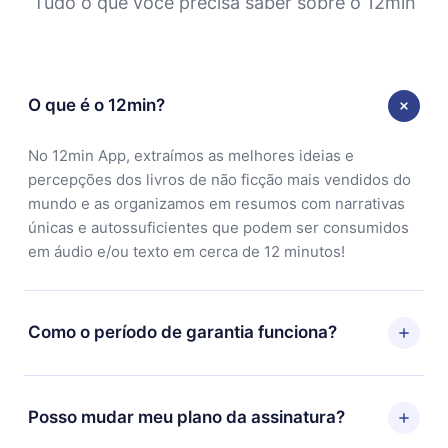
Tudo o que você precisa saber sobre o 12min
O que é o 12min?
No 12min App, extraímos as melhores ideias e
percepções dos livros de não ficção mais vendidos do
mundo e as organizamos em resumos com narrativas
únicas e autossuficientes que podem ser consumidos
em áudio e/ou texto em cerca de 12 minutos!
Como o período de garantia funciona?
Você pode baixar nosso aplicativo e começar a
aproveitar nossa biblioteca. Se por algum motivo não
Posso mudar meu plano da assinatura?
ficar satisfeito com nossa plataforma, basta entrar em