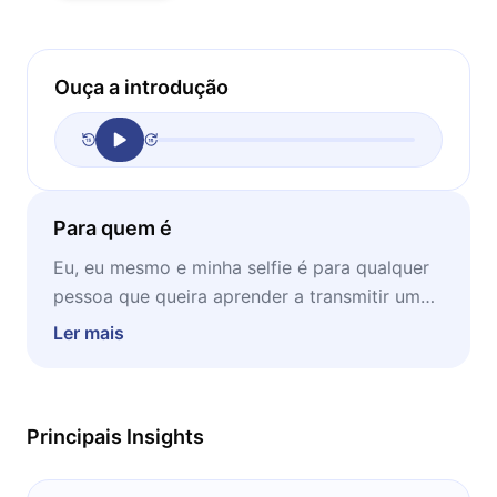
Ouça a introdução
Para quem é
Eu, eu mesmo e minha selfie é para qualquer
pessoa que queira aprender a transmitir uma
boa imagem na internet, independentemente
Ler mais
do número de seguidores.
Principais Insights