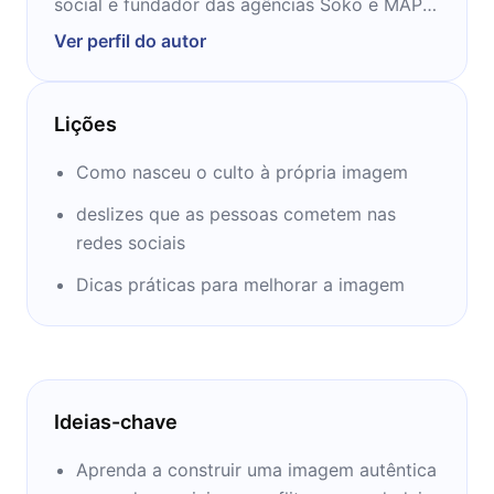
social e fundador das agências Soko e MAP
Brasil. É também influenciador digital, com
Ver perfil do autor
mais de meio milhão de seguidores nas redes
sociais.
Lições
Como nasceu o culto à própria imagem
deslizes que as pessoas cometem nas
redes sociais
Dicas práticas para melhorar a imagem
Ideias-chave
Aprenda a construir uma imagem autêntica