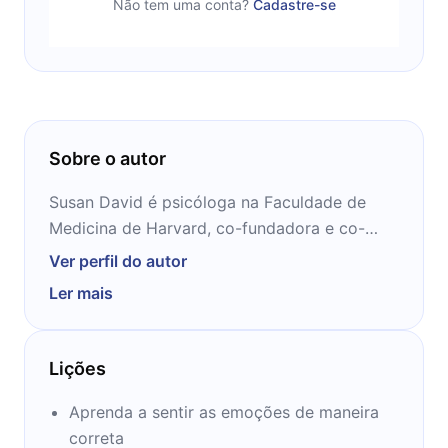
Não tem uma conta?
Cadastre-se
Sobre o autor
Susan David é psicóloga na Faculdade de
Medicina de Harvard, co-fundadora e co-
diretora do Institute of Coaching no Hospital
Ver perfil do autor
McLean e CEO da Evidence Based
Ler mais
Psychology, uma consultoria empresarial.
Escreveu o livro Emotional Agility, que foi
nomeado o melhor livro de liderança na
Lições
Amazon em 2016. Susan David, Ph.D., é uma
psicóloga premiada na faculdade da Harvard
Aprenda a sentir as emoções de maneira
Medical School; co-fundadora e co-diretora
correta