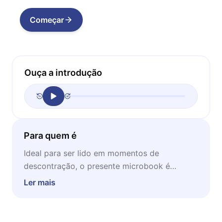
Começar
Ouça a introdução
Para quem é
Ideal para ser lido em momentos de
descontração, o presente microbook é
indispensável para pessoas que são
Ler mais
interessadas em auto melhoramento e
desenvolvimento pessoal ou que desejam
aprender mais sobre inteligência emocional.