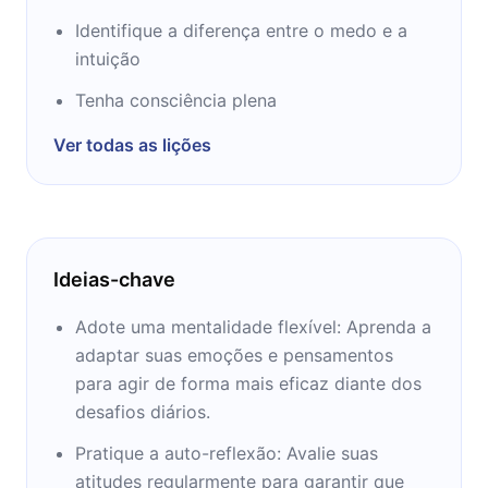
do Institute of Coaching do McLean Hospital;
Identifique a diferença entre o medo e a
e CEO da Evidence Based Psychology, uma
intuição
consultoria de negócios boutique. Ela é a
autora do novo #1 Wall Street Journal, o livro
Tenha consciência plena
mais vendido, Agility emocional baseado em
Ver todas as lições
seu conceito de que a Harvard Business
Review anunciou como a Ideia de
Gerenciamento do Ano e foi destaque em
inúmeras publicações líderes, incluindo o New
York Times, Washington Post e TIME
Ideias-chave
Magazine. Oradora e conselheira, David
trabalhou com liderança sênior de centenas
Adote uma mentalidade flexível: Aprenda a
de grandes organizações, incluindo as
adaptar suas emoções e pensamentos
Nações Unidas, Ernst & Young e o Fórum
para agir de forma mais eficaz diante dos
Econômico Mundial.
desafios diários.
Pratique a auto-reflexão: Avalie suas
atitudes regularmente para garantir que