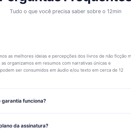
Tudo o que você precisa saber sobre o 12min
mos as melhores ideias e percepções dos livros de não ficção 
 as organizamos em resumos com narrativas únicas e
 podem ser consumidos em áudio e/ou texto em cerca de 12
 garantia funciona?
o aplicativo e começar a aproveitar nossa biblioteca. Se por a
sfeito com nossa plataforma, basta entrar em contato com nossa
lano da assinatura?
ontato@12min.com) em até 7 dias após a compra e solicitar o