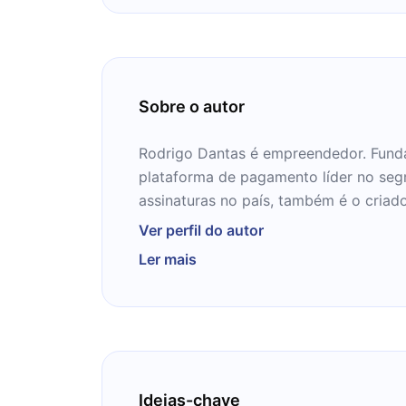
Sobre o autor
Rodrigo Dantas é empreendedor. Funda
plataforma de pagamento líder no seg
assinaturas no país, também é o criad
evento oficial para o mercado SaaS e d
Ver perfil do autor
Ajudou milhares de empresas de tecno
Ler mais
modelos de receita recorrente. Rodrig
disseminadores da nova economia no B
Ideias-chave