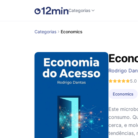
Categorias
Categorias
Economics
Econ
Rodrigo Dan
5.0
Economics
Este microb
consumo. Qu
cerca, e mol
tendências, 