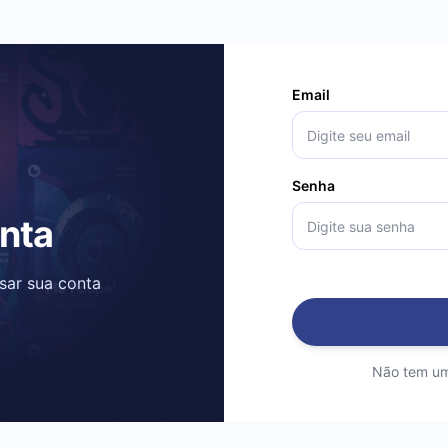
Email
Senha
onta
ssar sua conta
Não tem um