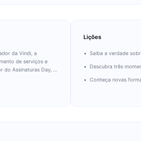
Lições
dor da Vindi, a
Saiba a verdade sobr
mento de serviços e
Descubra três momen
or do Assinaturas Day, o
e assinaturas no país.
Conheça novas form
logia a aderirem
o é um dos principais
rasil.