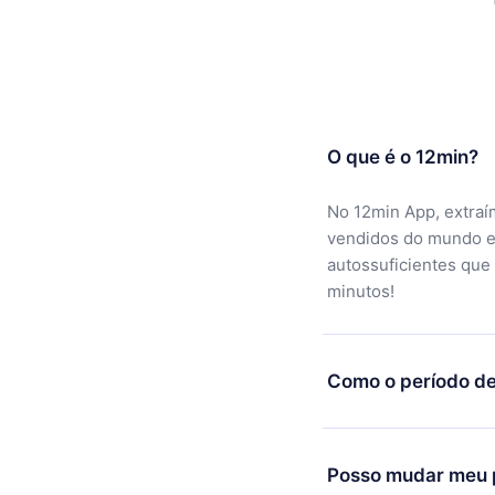
O que é o 12min?
No 12min App, extraí
vendidos do mundo e
autossuficientes que
minutos!
Como o período de
Você pode baixar noss
motivo não ficar sati
Posso mudar meu p
equipe de suporte (c