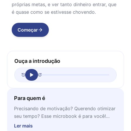
próprias metas, e ver tanto dinheiro entrar, que
é quase como se estivesse chovendo.
Começar
Ouça a introdução
Para quem é
Precisando de motivação? Querendo otimizar
seu tempo? Esse microbook é para você!
Leia-o assim que puder sentar e se
Ler mais