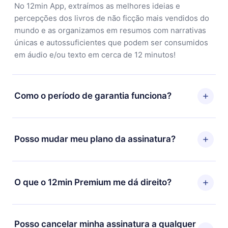
No 12min App, extraímos as melhores ideias e
percepções dos livros de não ficção mais vendidos do
mundo e as organizamos em resumos com narrativas
únicas e autossuficientes que podem ser consumidos
em áudio e/ou texto em cerca de 12 minutos!
Como o período de garantia funciona?
Você pode baixar nosso aplicativo e começar a
aproveitar nossa biblioteca. Se por algum motivo não
Posso mudar meu plano da assinatura?
ficar satisfeito com nossa plataforma, basta entrar em
contato com nossa equipe de suporte
Sim, mas a mudança só se aplicará a partir do próximo
(contato@12min.com) em até 7 dias após a compra e
período de cobrança. Por exemplo, se você decidiu
O que o 12min Premium me dá direito?
solicitar o reembolso do valor. Você receberá tudo que
mudar sua assinatura mensal para anual, após
pagou, sem perguntas ou burocracia.
confirmar a mudança para o plano anual, o novo plano
O 12min Premium é um plano que te garante acesso a
só será aplicado e cobrado após o aniversário de
toda nossa biblioteca de 2500+ títulos disponíveis em
Posso cancelar minha assinatura a qualquer
cobrança daquele mês.