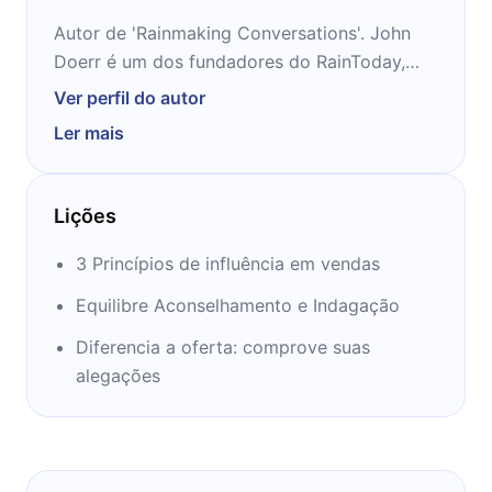
Autor de 'Rainmaking Conversations'. John
Doerr é um dos fundadores do RainToday,
uma empresa que visa direcionar pessoas ao
Ver perfil do autor
sucesso, estimulando as mesmas a
Ler mais
trabalharem melhor suas capacidades de
atuar enquanto vendedores e reais líderes.
Lições
3 Princípios de influência em vendas
Equilibre Aconselhamento e Indagação
Diferencia a oferta: comprove suas
alegações