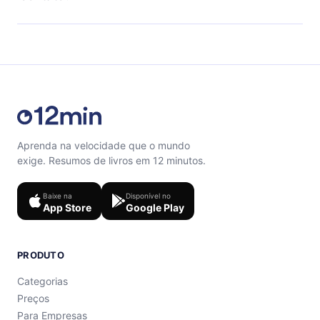
quiz de perguntas para te ajudar a fixar o conteúdo no
final de cada microbook.
Sinta-se livre para entrar em contato por
support@12min.com.
Aprenda na velocidade que o mundo
exige. Resumos de livros em 12 minutos.
Baixe na
Disponível no
App Store
Google Play
PRODUTO
Categorias
Preços
Para Empresas