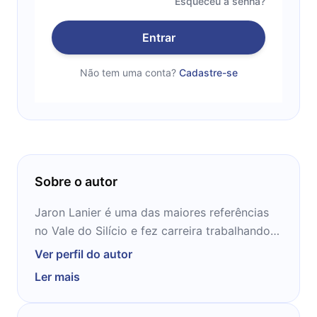
Esqueceu a senha?
Entrar
Não tem uma conta?
Cadastre-se
Sobre o autor
Jaron Lanier é uma das maiores referências
no Vale do Silício e fez carreira trabalhando
com realidade virtual. Com anos de trabalho
Ver perfil do autor
e conhecimento na área de tecnologia,
Ler mais
construiu esse importante alerta a um mundo
cada vez mais virtual.