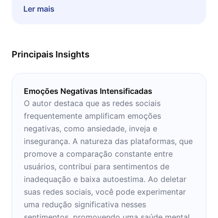
sob medida para mudar sua relação com a
Ler mais
internet. Este é um livro destinado a analisar
como nossa interpretação do mundo vem
sendo manipulada e distorcida.
Principais Insights
Emoções Negativas Intensificadas
O autor destaca que as redes sociais
frequentemente amplificam emoções
negativas, como ansiedade, inveja e
insegurança. A natureza das plataformas, que
promove a comparação constante entre
usuários, contribui para sentimentos de
inadequação e baixa autoestima. Ao deletar
suas redes sociais, você pode experimentar
uma redução significativa nesses
sentimentos, promovendo uma saúde mental