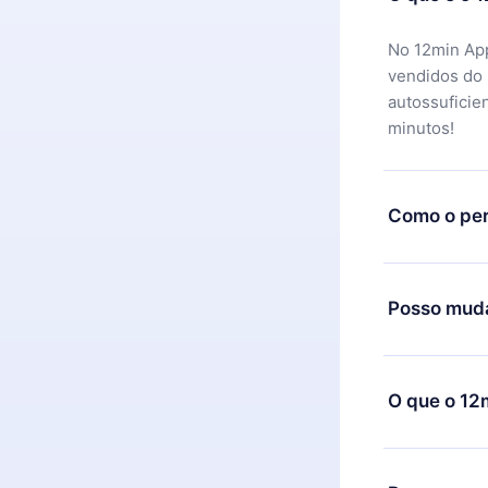
No 12min App
vendidos do
autossuficie
minutos!
Como o per
Você pode ba
motivo não f
Posso muda
equipe de su
reembolso do
Sim, mas a m
exemplo, se 
O que o 12
mudança para
de cobrança
O 12min Prem
títulos disp