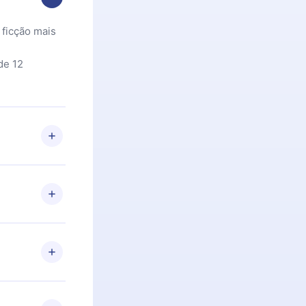
 ficção mais
de 12
 Se por algum
om nossa
itar o
racia.
 Por
firmar a
 aniversário
 de 2500+
de ler ou