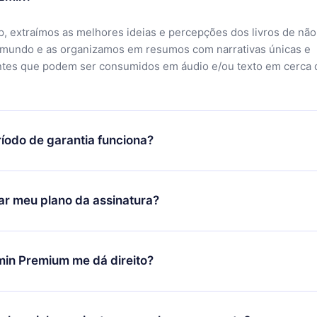
, extraímos as melhores ideias e percepções dos livros de não
 mundo e as organizamos em resumos com narrativas únicas e
ntes que podem ser consumidos em áudio e/ou texto em cerca 
íodo de garantia funciona?
ixar nosso aplicativo e começar a aproveitar nossa biblioteca.
icar satisfeito com nossa plataforma, basta entrar em contato c
r meu plano da assinatura?
porte (
contato@12min.com
) em até 7 dias após a compra e solic
 valor. Você receberá tudo que pagou, sem perguntas ou buroc
udança só se aplicará a partir do próximo período de cobrança.
você decidiu mudar sua assinatura mensal para anual, após con
min Premium me dá direito?
 o plano anual, o novo plano só será aplicado e cobrado após o
 daquele mês.
ium é um plano que te garante acesso a toda nossa biblioteca
oníveis em 3 línguas (Inglês, espanhol e português) que você po