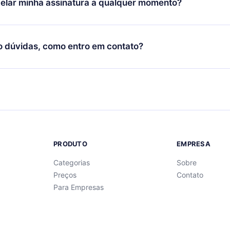
elar minha assinatura a qualquer momento?
quer momento através do nosso aplicativo disponível para iOS, 
Você também pode ler ou ouvir seus títulos favoritos offline e
cida por não renovar sua assinatura do 12min, você pode cancel
 um quiz de perguntas para te ajudar a fixar o conteúdo no final
ento e o próximo ciclo de cobrança não ocorrerá.
o dúvidas, como entro em contato?
re para entrar em contato por
support@12min.com
.
PRODUTO
EMPRESA
Categorias
Sobre
Preços
Contato
Para Empresas