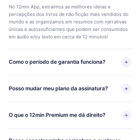
No 12min App, extraímos as melhores ideias e
percepções dos livros de não ficção mais vendidos do
mundo e as organizamos em resumos com narrativas
únicas e autossuficientes que podem ser consumidos
em áudio e/ou texto em cerca de 12 minutos!
Como o período de garantia funciona?
Você pode baixar nosso aplicativo e começar a
aproveitar nossa biblioteca. Se por algum motivo não
Posso mudar meu plano da assinatura?
ficar satisfeito com nossa plataforma, basta entrar em
contato com nossa equipe de suporte
Sim, mas a mudança só se aplicará a partir do próximo
(contato@12min.com) em até 7 dias após a compra e
período de cobrança. Por exemplo, se você decidiu
O que o 12min Premium me dá direito?
solicitar o reembolso do valor. Você receberá tudo que
mudar sua assinatura mensal para anual, após
pagou, sem perguntas ou burocracia.
confirmar a mudança para o plano anual, o novo plano
O 12min Premium é um plano que te garante acesso a
só será aplicado e cobrado após o aniversário de
toda nossa biblioteca de 2500+ títulos disponíveis em