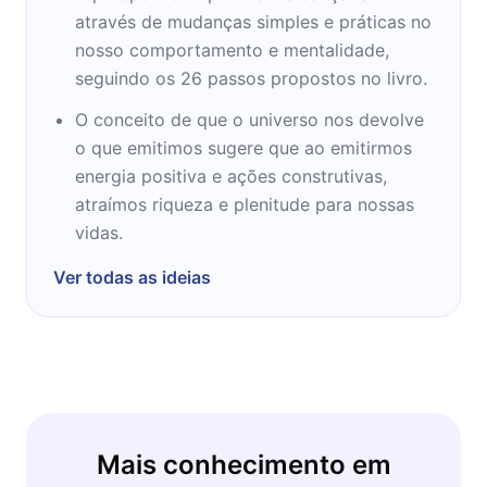
através de mudanças simples e práticas no
Em 1999, a revista Time incluía-o na sua lista
nosso comportamento e mentalidade,
das 100 personalidades do século,
seguindo os 26 passos propostos no livro.
chamando-lhe "poeta e profeta das
O conceito de que o universo nos devolve
medicinas alternativas".
o que emitimos sugere que ao emitirmos
energia positiva e ações construtivas,
atraímos riqueza e plenitude para nossas
vidas.
Ver todas as ideias
Mais conhecimento em