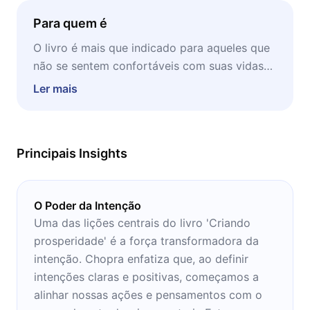
Para quem é
O livro é mais que indicado para aqueles que
não se sentem confortáveis com suas vidas
no momento, desejam mudar o que têm feito.
Ler mais
O melhor momento para este livro ser
consumido é numa manhã, logo depois de
acordar, a fim de inspirar novas atitudes já no
Principais Insights
primeiro dia!
O Poder da Intenção
Uma das lições centrais do livro 'Criando
prosperidade' é a força transformadora da
intenção. Chopra enfatiza que, ao definir
intenções claras e positivas, começamos a
alinhar nossas ações e pensamentos com o