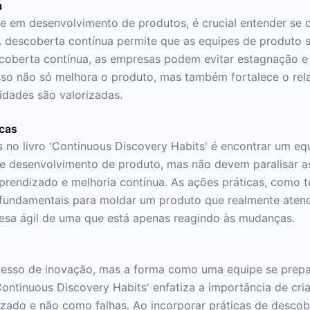
a
 em desenvolvimento de produtos, é crucial entender se o
A descoberta contínua permite que as equipes de produto 
coberta contínua, as empresas podem evitar estagnação e 
sso não só melhora o produto, mas também fortalece o rel
idades são valorizadas.
icas
no livro 'Continuous Discovery Habits' é encontrar um equi
de desenvolvimento de produto, mas não devem paralisar as
rendizado e melhoria contínua. As ações práticas, como t
 fundamentais para moldar um produto que realmente aten
resa ágil de uma que está apenas reagindo às mudanças.
ocesso de inovação, mas a forma como uma equipe se prepa
ontinuous Discovery Habits' enfatiza a importância de cri
zado e não como falhas. Ao incorporar práticas de descob