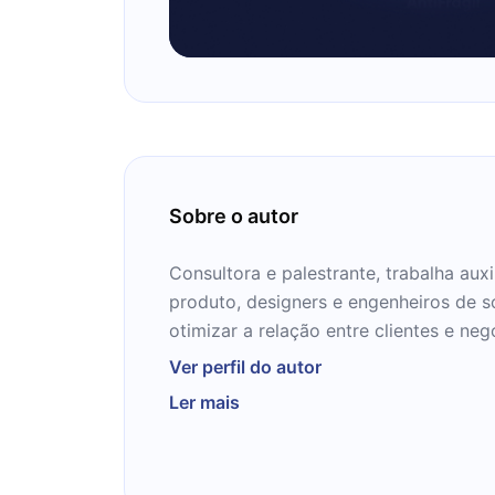
Sobre o autor
Consultora e palestrante, trabalha aux
produto, designers e engenheiros de 
otimizar a relação entre clientes e neg
centenas de equipes em empresas de
Ver perfil do autor
diversos, além de palestrar e escrever
Ler mais
Talk.