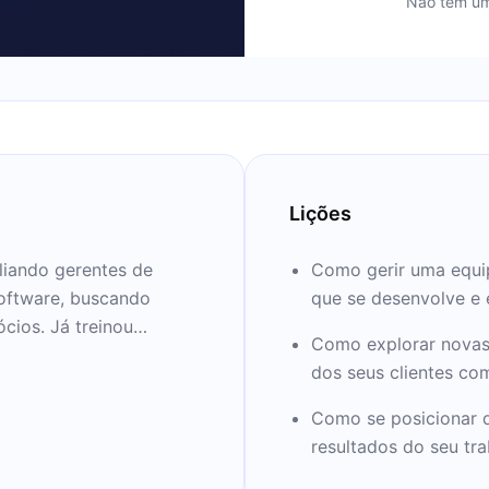
Não tem um
Lições
iliando gerentes de
Como gerir uma equip
software, buscando
que se desenvolve e 
ócios. Já treinou
Como explorar novas 
 segmentos e tamanhos
dos seus clientes co
 artigos no blog Product
Como se posicionar d
resultados do seu tr