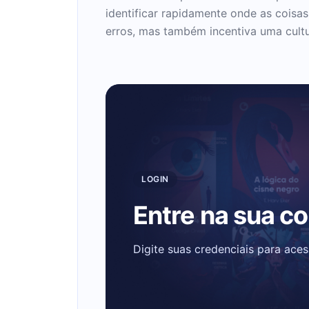
identificar rapidamente onde as coisa
erros, mas também incentiva uma cult
LOGIN
Entre na sua c
Digite suas credenciais para ace