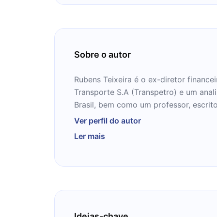
Sobre o autor
Rubens Teixeira é o ex-diretor finance
Transporte S.A (Transpetro) e um anal
Brasil, bem como um professor, escrito
frequente. Ele foi homenageado com o
Ver perfil do autor
Tesouro para a sua tese de doutoram
Ler mais
a economia brasileira e é o autor de
você não é o favorito. Ele é formado e
mestrado em engenharia nuclear pelo In
Engenharia, tem uma licenciatura em D
economia pela Universidade Federal do
de ciência militar na Academia Militar
Ideias-chave