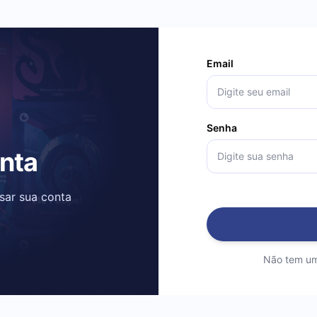
Email
Senha
onta
ssar sua conta
Não tem um