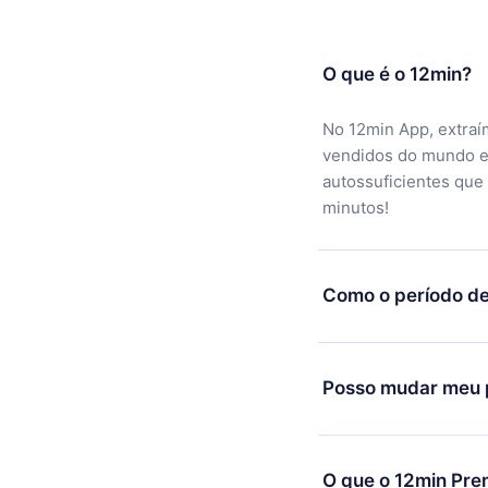
O que é o 12min?
No 12min App, extraí
vendidos do mundo e
autossuficientes que
minutos!
Como o período de
Você pode baixar noss
motivo não ficar sati
Posso mudar meu p
equipe de suporte (c
reembolso do valor. 
Sim, mas a mudança s
exemplo, se você dec
O que o 12min Pre