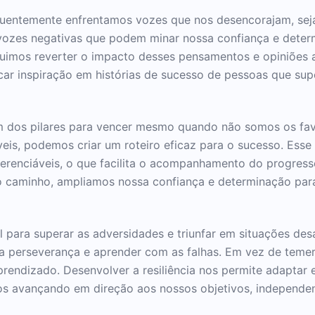
uentemente enfrentamos vozes que nos desencorajam, sejam
s vozes negativas que podem minar nossa confiança e det
uimos reverter o impacto desses pensamentos e opiniões adv
scar inspiração em histórias de sucesso de pessoas que su
um dos pilares para vencer mesmo quando não somos os favo
veis, podemos criar um roteiro eficaz para o sucesso. Esse
gerenciáveis, o que facilita o acompanhamento do progres
do caminho, ampliamos nossa confiança e determinação par
al para superar as adversidades e triunfar em situações des
r a perseverança e aprender com as falhas. Em vez de tem
endizado. Desenvolver a resiliência nos permite adaptar e
os avançando em direção aos nossos objetivos, independen