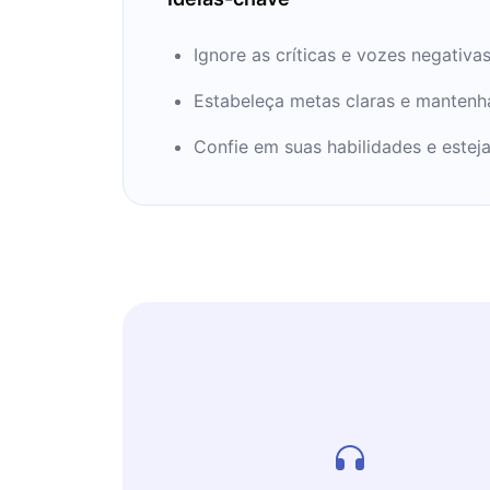
também faz parte da Academia Evangél
Escritores.
Ignore as críticas e vozes negativ
Estabeleça metas claras e mantenha
Confie em suas habilidades e estej