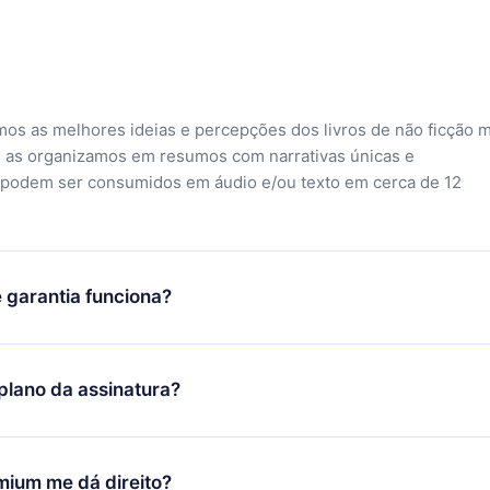
mos as melhores ideias e percepções dos livros de não ficção 
 as organizamos em resumos com narrativas únicas e
 podem ser consumidos em áudio e/ou texto em cerca de 12
 garantia funciona?
o aplicativo e começar a aproveitar nossa biblioteca. Se por a
sfeito com nossa plataforma, basta entrar em contato com nossa
lano da assinatura?
ontato@12min.com) em até 7 dias após a compra e solicitar o
Você receberá tudo que pagou, sem perguntas ou burocracia.
ó se aplicará a partir do próximo período de cobrança. Por
idiu mudar sua assinatura mensal para anual, após confirmar a
mium me dá direito?