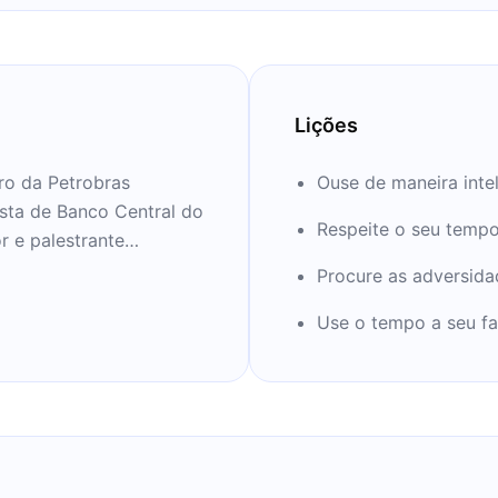
Lições
iro da Petrobras
Ouse de maneira intel
ista de Banco Central do
Respeite o seu temp
r e palestrante
 Prêmio Nacional do
Procure as adversida
ento com propostas para
Use o tempo a seu f
 Como vencer quando
m Engenharia Civil e
stituto Militar de
ireito e é PhD em
 Brasil (UFF), e um grau
 das Agulhas Negras. Ele