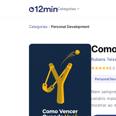
Categorias
Categorias
Personal Development
Como 
Rubens Teixe
5.0
Personal De
Nem sempre 
cenário mais
mostrar ao 