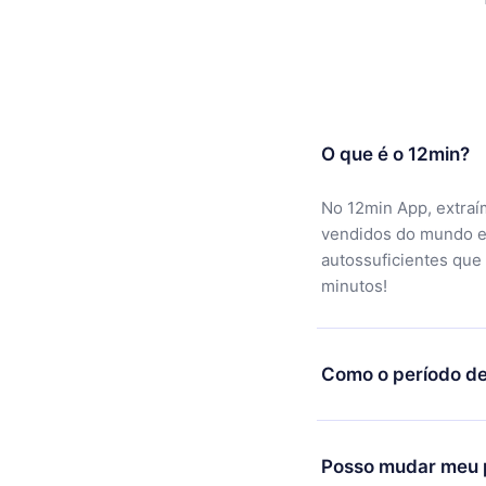
O que é o 12min?
No 12min App, extraí
vendidos do mundo e
autossuficientes que
minutos!
Como o período de
Você pode baixar noss
motivo não ficar sati
Posso mudar meu p
equipe de suporte (c