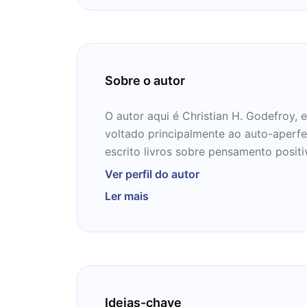
Sobre o autor
O autor aqui é Christian H. Godefroy, e
voltado principalmente ao auto-aperf
escrito livros sobre pensamento posit
pessoas muito tensas. Está interessa
Ver perfil do autor
sobre o que este mestre tem a ensina
Ler mais
conteúdos nos próximos 12 minutos.
Ideias-chave