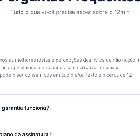
Tudo o que você precisa saber sobre o 12min
mos as melhores ideias e percepções dos livros de não ficção 
 as organizamos em resumos com narrativas únicas e
 podem ser consumidos em áudio e/ou texto em cerca de 12
 garantia funciona?
o aplicativo e começar a aproveitar nossa biblioteca. Se por a
sfeito com nossa plataforma, basta entrar em contato com nossa
lano da assinatura?
ontato@12min.com) em até 7 dias após a compra e solicitar o