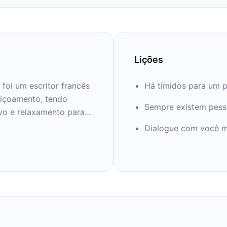
Lições
 foi um escritor francês
Há tímidos para um 
eiçoamento, tendo
Sempre existem pess
ivo e relaxamento para
do em aprender mais
Dialogue com você 
r? Mergulhe em seus