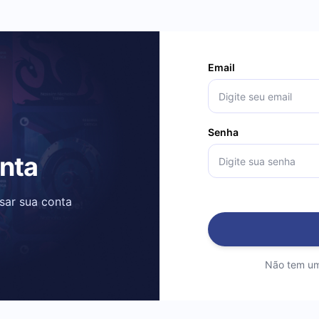
Email
Senha
onta
ssar sua conta
Não tem um