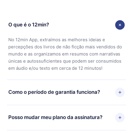
O que é o 12min?
No 12min App, extraímos as melhores ideias e
percepções dos livros de não ficção mais vendidos do
mundo e as organizamos em resumos com narrativas
únicas e autossuficientes que podem ser consumidos
em áudio e/ou texto em cerca de 12 minutos!
Como o período de garantia funciona?
Você pode baixar nosso aplicativo e começar a
aproveitar nossa biblioteca. Se por algum motivo não
Posso mudar meu plano da assinatura?
ficar satisfeito com nossa plataforma, basta entrar em
contato com nossa equipe de suporte
Sim, mas a mudança só se aplicará a partir do próximo