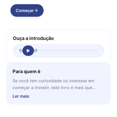
Começar
Ouça a introdução
Para quem é
Se você tem curiosidade ou interesse em
começar a investir, este livro é mais que
recomendado para você. Aproveite os
Ler mais
conhecimentos aqui dispostos enquanto em
casa em um momento de concentração.