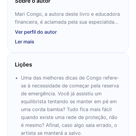
Sobre o autor
Mari Congo, a autora deste livro e educadora
financeira, é aclamada pela sua especialidade
no mundo dos investimentos e dos cuidados
Ver perfil do autor
com as finanças pessoais. Ela é também a
Ler mais
dona do canal do YouTube "Magnetis
Investimentos", onde sempre está passando
diversas dicas aos seus seguidores. Confira o
Lições
que ela tem a te falar nos próximos 12
minutos.
Uma das melhores dicas de Congo refere-
se à necessidade de começar pela reserva
de emergência. Você já assistiu um
equilibrista tentando se manter em pé em
uma corda bamba? Tudo fica mais fácil
quando existe uma rede de proteção, não
é mesmo? Afinal, caso algo saia errado, o
artista se manterá a salvo.